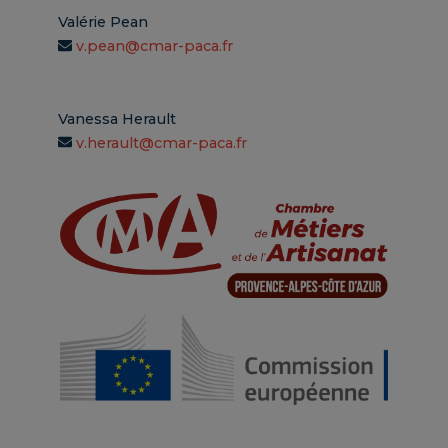
Valérie Pean
v.pean@cmar-paca.fr
Vanessa Herault
v.herault@cmar-paca.fr