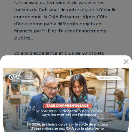
l'attractivité du territoire et de valoriser les
métiers de l’artisanat de notre région à l’échelle
européenne, la CMA Provence-Alpes-Côte
d’Azur prend part à différents projets co-
financés par l'UE et d’autres financements
publics...
20 ans d'expérience et plus de 40 projets
réalisés !
Nos missions
La recherche des appels à projets
des différents programmes européens
Le montage des projets selon les
besoins régionaux de l'Artisanat