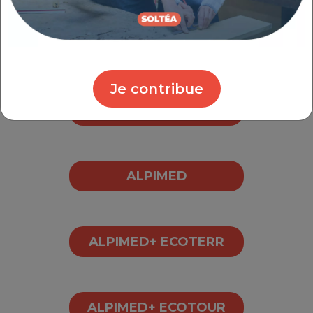
La recherche de partenaires
La mise en œuvre des projets
Je contribue
Goutte à goutte
ALPIMED
ALPIMED+ ECOTERR
ALPIMED+ ECOTOUR