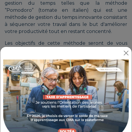
gestion du temps telles que la méthode
“Pomodoro” (tomate en italien) qui est une
méthode de gestion du temps innovante consistant
à séquencer votre travail dans le but d'améliorer
votre productivité tout en restant concentré.
Les objectifs de cette méthode seront de vous
pousser à vous mettre au travail, de vous
concentrer sur chacune de vos tâches les unes
après les autres et d'avoir le sentiment d'accomplir
beaucoup de choses en une journée afin de vous
valoriser et de vous motiver sur le long terme.
SUIVI FINANCIER RIGOUREUX
Le suivi financier est un pilier fondamental de la
gestion quotidienne d'une entreprise.
La maîtrise des flux de trésorerie, des budgets et