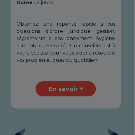
Durée :
2 jours
ur
pe
us
dé
nt
bé
Obtenez une réponse rapide à vos
au
in
questions d'ordre juridique, gestion,
de
se
réglementaire, environnement, hygiène
us
fo
alimentaire, sécurité... Un conseiller est à
re
pe
votre écoute pour vous aider à résoudre
de
dé
vos problématiques du quotidien.
ur
no
vot
En savoir +