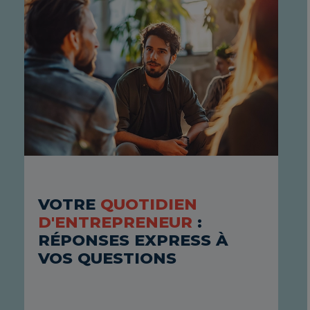
C
R
VOTRE
QUOTIDIEN
D
D'ENTREPRENEUR
:
C
RÉPONSES EXPRESS À
VOS QUESTIONS
Du
os
A