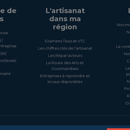
e de
L'artisanat
s
dans ma
Nos mi
région
N
prise
 /
Examens Taxis et VTC
ntreprise
Le cont
Les chiffres clés de l'artisanat
i(e)
Not
Les Répar'acteurs
eur(euse)
C
La Route des Arts et
Le
Gourmandises
enaire
p
Entreprises à reprendre et
N
locaux disponibles
Pr
R
Où