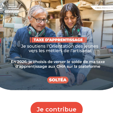
t plus réservée aux géants de la tech. Aujourd’hui,
ses artisanales pour vous libérer des tâches
compagne pour sauter le pas avec une série de
UVEL APPRENTI DE L’ARTISAN ?
ux clients sur les réseaux sociaux et le suivi de votre
 Imaginez un assistant capable de rédiger vos fiches
 vous donner des idées de décoration en quelques
peut faire pour vous.
Je contribue