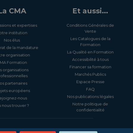
La CMA
Et aussi...
ssions et expertises
Conditions Générales de
Vente
otre institution
Les Catalogues de la
Nos élus
Formation
rat de la mandature
La Qualité en Formation
re organisation
Accessibilité à tous
MA Formation
Financer sa formation
s organisations
Marchés Publics
rofessionnelles
Espace Presse
os partenaires
FAQ
ojets européens
Nos publications légales
ejoignez-nous
Notre politique de
 nous trouver ?
confidentialité