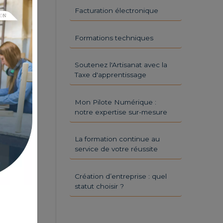
Facturation électronique
Formations techniques
Soutenez l'Artisanat avec la
Taxe d'apprentissage
Mon Pilote Numérique :
notre expertise sur-mesure
La formation continue au
service de votre réussite
Création d’entreprise : quel
statut choisir ?