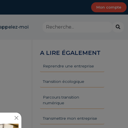
Mon compte
Rechercher
Lanc
appelez-moi
dans
la
le
rech
site
-
A LIRE ÉGALEMENT
CMA
Provence-
Alpes-
Reprendre une entreprise
Côte
d'Azur
Transition écologique
Parcours transition
numérique
Transmettre mon entreprise