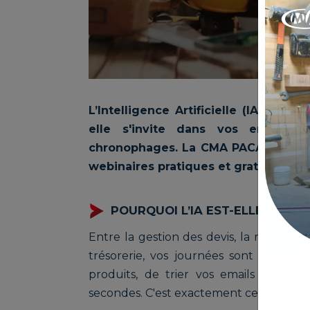
L’Intelligence Artificielle (IA) n’es
elle s'invite dans vos entrepri
chronophages. La CMA PACA vous ac
webinaires pratiques et gratuits.
POURQUOI L’IA EST-ELLE LE NO
Entre la gestion des devis, la réponse a
trésorerie, vos journées sont denses.
produits, de trier vos emails ou de
secondes. C'est exactement ce que l'IA 