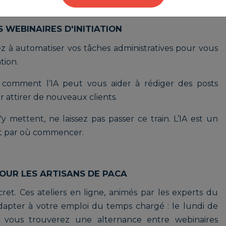
S WEBINAIRES D'INITIATION
 à automatiser vos tâches administratives pour vous
tion.
comment l’IA peut vous aider à rédiger des posts
attirer de nouveaux clients.
y mettent, ne laissez pas passer ce train. L’IA est un
ait par où commencer.
UR LES ARTISANS DE PACA
et. Ces ateliers en ligne, animés par les experts du
apter à votre emploi du temps chargé : le lundi de
, vous trouverez une alternance entre webinaires