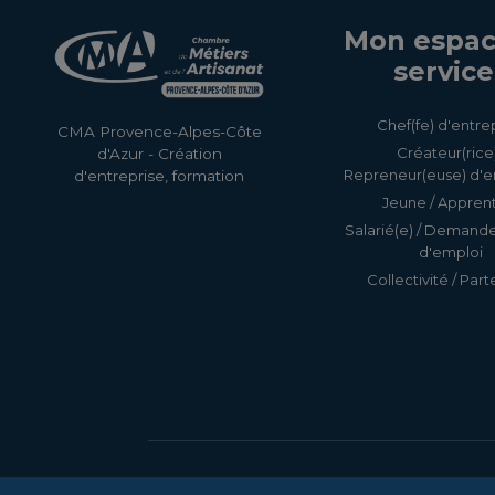
Mon espac
service
Chef(fe) d'entre
CMA Provence-Alpes-Côte
Créateur(rice)
d'Azur - Création
Repreneur(euse) d'e
d'entreprise, formation
Jeune / Apprent
Salarié(e) / Demand
d'emploi
Collectivité / Part