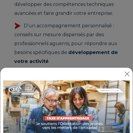
développer des compétences techniques
avancées et faire grandir votre entreprise.
D’un accompagnement personnalisé :
conseils sur mesure dispensés par des
professionnels aguerris, pour répondre aux
besoins spécifiques de
développement de
votre activité
.
D’événements stimulants : des rendez-vous
conçus pour nourrir votre esprit créatif et
renforcer votre capacité à
innover
.
QU'EST-CE QU'UN FABLAB /
MAKERSPACE ?