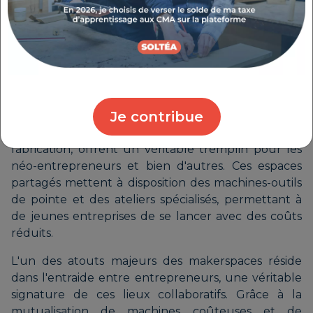
Un
FabLab
(Fabrication Laboratory) est un espace
collaboratif de fabrication numérique. Ces lieux
d'innovation mettent à disposition des artisans des
outils de fabrication modernes : imprimantes 3D,
découpeuses laser, fraiseuses numériques et bien
d'autres équipements permettant de prototyper et
de créer des pièces uniques.
Je contribue
Les
makerspaces
, ces tiers-lieux dédiés à la
fabrication, offrent un véritable tremplin pour les
néo-entrepreneurs et bien d'autres. Ces espaces
partagés mettent à disposition des machines-outils
de pointe et des ateliers spécialisés, permettant à
de jeunes entreprises de se lancer avec des coûts
réduits.
L'un des atouts majeurs des makerspaces réside
dans l'entraide entre entrepreneurs, une véritable
signature de ces lieux collaboratifs. Grâce à la
mutualisation de machines coûteuses et de