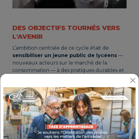
DES OBJECTIFS TOURNÉS VERS
L'AVENIR
L’ambition centrale de ce cycle était de
sensibiliser un jeune public de lycéens
—
nouveaux acteurs sur le marché de la
consommation — à des pratiques durables et
de les initier aux enjeux d’une économie
circulaire pour un futur soutenable.
Le projet a ciblé prioritairement
le textile et
les objets électroniques
: ces produits, au
cœur du mode de vie et de la consommation
des jeunes, figurent parmi les plus polluants
à l'échelle mondiale. L’objectif est de les