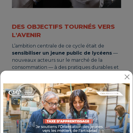
DES OBJECTIFS TOURNÉS VERS
L'AVENIR
L’ambition centrale de ce cycle était de
sensibiliser un jeune public de lycéens
—
nouveaux acteurs sur le marché de la
consommation — à des pratiques durables et
de les initier aux enjeux d’une économie
circulaire pour un futur soutenable.
Le projet a ciblé prioritairement
le textile et
les objets électroniques
: ces produits, au
cœur du mode de vie et de la consommation
des jeunes, figurent parmi les plus polluants
à l'échelle mondiale. L’objectif est de les