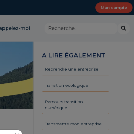
Mon compte
Rechercher
Lanc
appelez-moi
dans
la
le
rech
site
-
A LIRE ÉGALEMENT
CMA
Provence-
Alpes-
Reprendre une entreprise
Côte
d'Azur
Transition écologique
Parcours transition
numérique
Transmettre mon entreprise