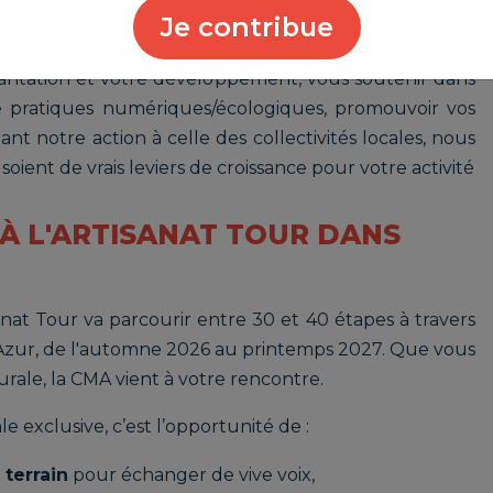
rs iront à la rencontre de vos élus locaux pour placer
Je contribue
 agenda et sensibiliser les décideurs publics à ce qui
mplantation et votre développement, vous soutenir dans
 pratiques numériques/écologiques, promouvoir vos
tant notre action à celle des collectivités locales, nous
soient de vrais leviers de croissance pour votre activité
À L'ARTISANAT TOUR DANS
isanat Tour va parcourir entre 30 et 40 étapes à travers
'Azur, de l'automne 2026 au printemps 2027. Que vous
urale, la CMA vient à votre rencontre.
e exclusive, c’est l’opportunité de :
 terrain
pour échanger de vive voix,