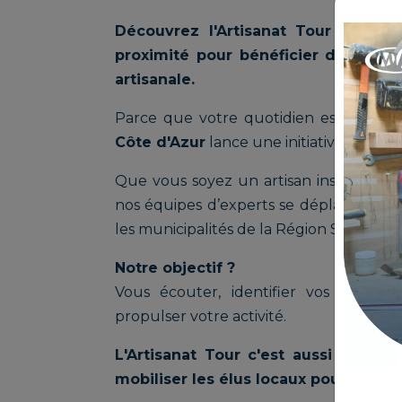
Découvrez l'Artisanat Tour de la
proximité pour bénéficier de consei
artisanale.
Parce que votre quotidien est au cœ
Côte d'Azur
lance une initiative inédite 
Que vous soyez un artisan installé ou 
nos équipes d’experts se déplacent au 
les municipalités de la Région Sud.
Notre objectif ?
Vous écouter, identifier vos besoin
propulser votre activité.
L'Artisanat Tour c'est aussi l'occa
mobiliser les élus locaux pour votre 