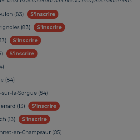
les lieux exacts seront affichés ici très prochainement.
oulon (83)
S'inscrire
rignoles (83)
S'inscrire
13)
S'inscrire
3)
S'inscrire
4)
e (84)
-sur-la-Sorgue (84)
enard (13)
S'inscrire
ch (13)
S'inscrire
onnet-en-Champsaur (05)