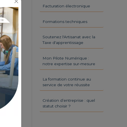
Facturation électronique
Formations techniques
Soutenez l'Artisanat avec la
Taxe d'apprentissage
Mon Pilote Numérique :
notre expertise sur-mesure
La formation continue au
service de votre réussite
Création d’entreprise : quel
statut choisir ?