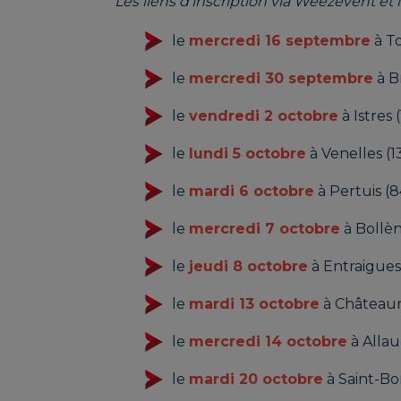
Les liens d'inscription via Weezevent et 
le
mercredi 16 septembre
à T
le
mercredi 30 septembre
à B
le
vendredi 2 octobre
à Istres (
le
lundi 5 octobre
à Venelles (1
le
mardi 6 octobre
à Pertuis (8
le
mercredi 7 octobre
à Bollèn
le
jeudi 8 octobre
à Entraigues
le
mardi 13 octobre
à Châteaur
le
mercredi 14 octobre
à Allau
le
mardi 20 octobre
à Saint-B