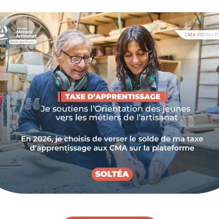
 CMA Provence-Alpes-Côte d'Azur. 40 étapes de
ls d'experts gratuits et booster votre entreprise
ur de nos préoccupations, la
CMA Provence-Alpes-
:
L'Artisanat Tour
.
un porteur de projet en pleine création d’entreprise,
plus près de chez vous, en collaboration étroite avec
s et vous proposer des solutions sur-mesure pour
sion pour la CMA de faire entendre votre voix et
quotidien !