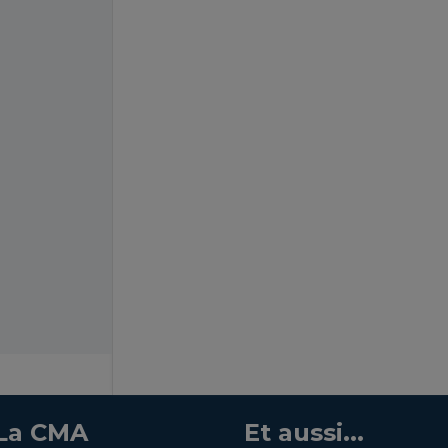
La CMA
Et aussi...