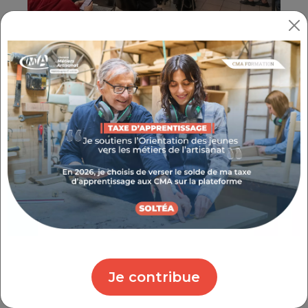
LES ARTISANS ET ACTEURS DU
TERRITOIRE À L'HONNEUR
Pour cette première édition dans le Var, trois
artisan.e.s, une collectivité et une entreprise
partenaire ont été invités à présenter leurs
actions en matière de transition écologique.
Simon Chevillot, cofondateur de
La
Bière de la Rade
, une micro-brasserie
indépendante, créée en plein cœur de
Toulon. Forts de leurs expériences
Je contribue
passées dans le milieu du spectacle, les
fondateurs de la Bière de la Rade ont