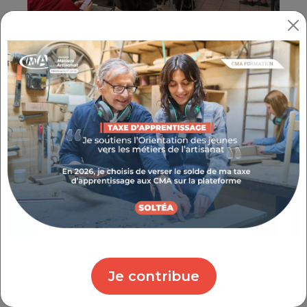
LES ARTISANS ET ACTEURS DU
TERRITOIRE À L'HONNEUR
Pour cette première édition dans le Var, trois
artisan.e.s, une collectivité et une entreprise
partenaire ont été invités à présenter leurs
actions en matière de transition écologique.
Simon Chevillot, cofondateur de
La
Bière de la Rade
, une micro-brasserie
indépendante, créée en plein cœur de
Toulon. Forts de leurs expériences
Je contribue
passées dans le milieu du spectacle, les
fondateurs de la Bière de la Rade ont