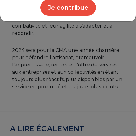
Rhône a rendu un hommage appuyé à nos
Je contribue
artisans qui, de nouveau en 2023 dans un
contexte difficile et incertain, ont prouvé leur
combativité et leur agilité à s’adapter et à
rebondir.
2024 sera pour la CMA une année charnière
pour défendre l’artisanat, promouvoir
l’apprentissage, renforcer l’offre de services
aux entreprises et aux collectivités en étant
toujours plus réactifs, plus disponibles par un
service en proximité et toujours plus pointu.
A LIRE ÉGALEMENT