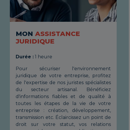
MON
ASSISTANCE
M
JURIDIQUE
J
Durée :
1 heure
Du
nt
Pour sécuriser l'environnement
Po
ez
juridique de votre entreprise, profitez
jur
es
de l'expertise de nos juristes spécialistes
de 
ez
du secteur artisanal. Bénéficiez
du
 à
d'informations fiables et de qualité à
d'i
re
toutes les étapes de la vie de votre
to
t,
entreprise : création, développement,
en
de
transmission etc. Éclaircissez un point de
tra
ns
droit sur votre statut, vos relations
dr