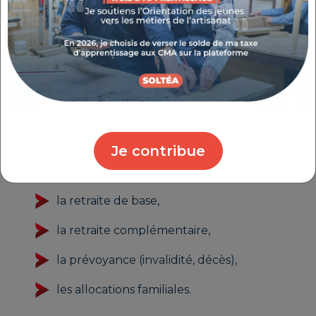
PAIEMENT DES COTISATIONS
SOCIALES
En tant que micro entrepreneur, vous bénéficiez
de la Sécurité Sociale des Indépendants (SSI).
Elle couvre :
Je contribue
la santé,
la retraite de base,
la retraite complémentaire,
la prévoyance (invalidité, décès),
les allocations familiales.