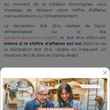
Au moment de la création d’entreprise, vous
choisissez de déclarer votre chiffre d’affaires
mensuellement ou trimestriellement.
La déclaration doit être réalisée de façon
dématérialisée sur le site
autoentrepreneur.urssaf.fr
, et doit être effectuée
même si le chiffre d’affaires est nul
(dans ce cas
la déclaration doit être validée en indiquant un
montant de 0 € dans le champ dédié).
À SAVOIR
Si vous ne respectez pas la date d’échéance,
une pénalité de 58€ et des majorations
s’appliqueront sur vos cotisations sociales