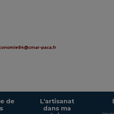
conomie84@cmar-paca.fr
e de
L'artisanat
s
dans ma
Nos mi