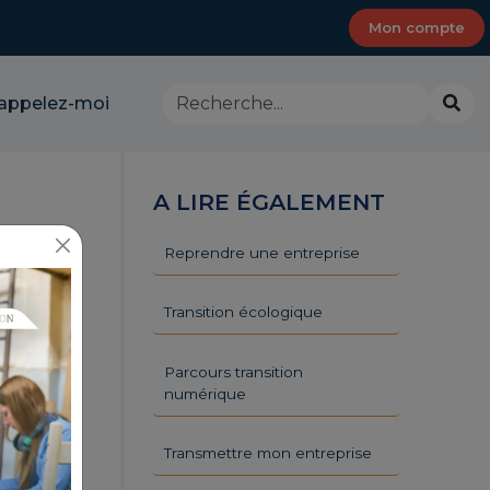
Mon compte
Rechercher
Lanc
appelez-moi
dans
la
le
rech
site
-
A LIRE ÉGALEMENT
CMA
Provence-
Alpes-
Reprendre une entreprise
Côte
d'Azur
Transition écologique
Parcours transition
numérique
Transmettre mon entreprise