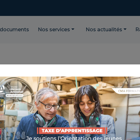
 documents
Nos services
Nos actualités
R
 CANTONALES DE
s de Carpentras de la Chambre de Métiers et de