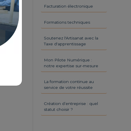
Facturation électronique
Formations techniques
Soutenez l'Artisanat avec la
Taxe d'apprentissage
Mon Pilote Numérique :
notre expertise sur-mesure
La formation continue au
service de votre réussite
Création d’entreprise : quel
statut choisir ?