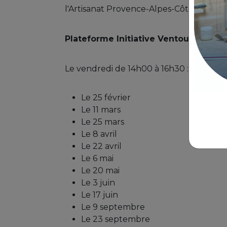
l'Artisanat Provence-Alpes-Côte d'Azur
Plateforme Initiative Ventoux - 32, i
Le vendredi de 14h00 à 16h30 :
Le 25 février
Le 11 mars
Le 25 mars
Le 8 avril
Le 22 avril
Le 6 mai
Le 20 mai
Le 3 juin
Le 17 juin
Le 9 septembre
Le 23 septembre