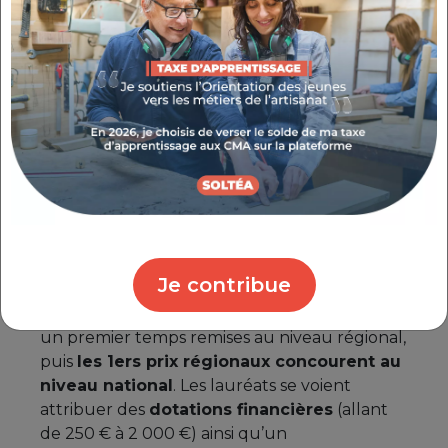
Le concours est ouvert aux
jeunes de moins
de 26 ans
au moment de l’inscription,
en
formation initiale à temps plein ou en
apprentissage
dans le domaine des métiers
d’art, dans l’année de leur examen. Les
candidats peuvent être de
niveau 3 (CAP)
,
de
niveau 4 (BMA, Bac Pro, BTM)
ou de
niveau 5/6 (BTS, BTMS, DMA, DN MADE)
.
La participation s’effectue via un dossier
d’inscription accompagné de photos de
Je contribue
l’œuvre réalisée et adressé au responsable
du Prix à l’Institut. Les récompenses sont dans
un premier temps remises au niveau régional,
puis
les 1ers prix régionaux concourent au
niveau national
. Les lauréats se voient
attribuer des
dotations financières
(allant
de 250 € à 2 000 €) ainsi qu’un