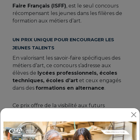
Faire Français (ISFF)
, est le seul concours
récompensant les jeunes dans les filières de
formation aux métiers d’art.
UN PRIX UNIQUE POUR ENCOURAGER LES
JEUNES TALENTS
En valorisant les savoir-faire spécifiques des
métiers d’art, ce concours s’adresse aux
élèves de
lycées professionnels, écoles
techniques, écoles d’art
et ceux engagés
dans des
formations en alternance
.
Ce prix offre de la visibilité aux futurs
professionnels en mettant en lumière leur
créativité
, leur
regard
et leur
intelligence
face à la matière
.