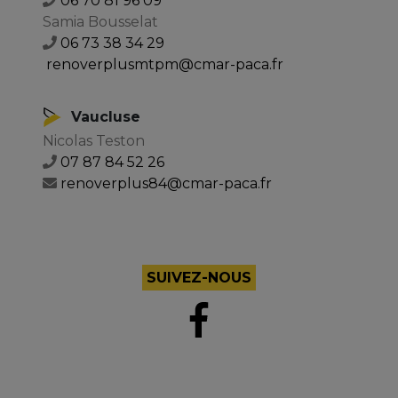
06 70 81 96 09
Samia Bousselat
06 73 38 34 29
renoverplusmtpm@cmar-paca.fr
Vaucluse
Nicolas Teston
07 87 84 52 26
renoverplus84@cmar-paca.fr
SUIVEZ-NOUS