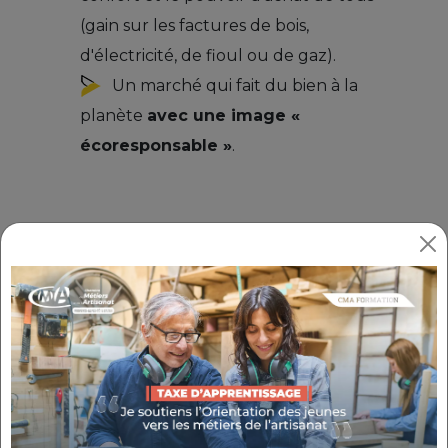
(gain sur les factures de bois,
d'électricité, de fioul ou de gaz).
Un marché qui fait du bien à la
planète
avec une image «
écoresponsable »
.
VOUS SOUHAITEZ UNE SOLUTION POUR
VOTRE TRANSITION ÉNERGÉTIQUE ET
ÉCOLOGIQUE ?
Selon vos besoins, nos experts vous aident à
connaître, comprendre et proposer un
produit ou service adapté aux enjeux
locaux.