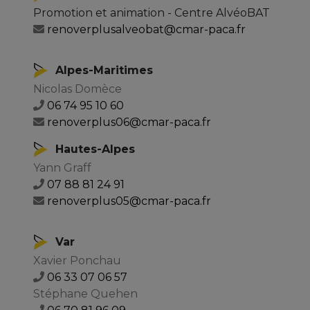
Promotion et animation - Centre AlvéoBAT
renoverplusalveobat@cmar-paca.fr
Alpes-Maritimes
Nicolas Domèce
06 74 95 10 60
renoverplus06@cmar-paca.fr
Hautes-Alpes
Yann Graff
07 88 81 24 91
renoverplus05@cmar-paca.fr
Var
Xavier Ponchau
06 33 07 06 57
Stéphane Quehen