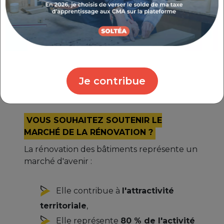
Présents sur la région Provence-Alpes-Côte
d'Azur, n'hésitez pas à leur soumettre votre
problématique.
Nous contacter
Je contribue
VOUS SOUHAITEZ SOUTENIR LE
MARCHÉ DE LA RÉNOVATION ?
La rénovation des bâtiments représente un
marché d'avenir :
Elle contribue à
l'attractivité
territoriale
,
Elle représente
80 % de l'activité