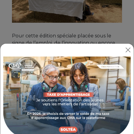
Pour cette édition spéciale placée sous le
signe de l’emploi, de l’innovation ou encore
les transitions et le développement des
entreprises en France et à l’international, les
experts de la CMA ont pu rencontrer une
cinquantaine de chefs d’entreprises le 6 juin à
Bouc-Bel-Air.
Ayant pour but de décloisonner les différents
réseaux et rassembler les entreprises du
territoire, l'événement a permis la
présentation du Plan France 2023, plan
d’investissement massif chargé de permettre
de rattraper le retard industriel de la France