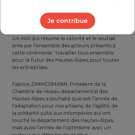
Alpes chacun présenter leurs vœux au
monde économique autour d’un mot
Je contribue
commun : synergie.
Un mot qui résume la volonté et le souhait
émis par l’ensemble des acteurs présents à
cette cérémonie : travailler tous ensemble
pour le futur des Hautes-Alpes, pour toutes
les entreprises.
Fabrice ZIMMERMANN, Président de la
Chambre de niveau départemental des
Hautes-Alpes a souhaité que soit l’année de
l'adaptation pour nos artisans, de l’agilité, de
la solidarité suite aux intempéries qui ont
touché le département des Hautes-Alpes,
mais aussi l’année de l'optimisme avec un
secteur qui attire toujours plus.