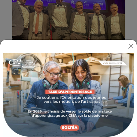
Fabrice ZIMMERMANN, Président de la
Chambre de niveau départemental des
Hautes-Alpes, Frédéric CAVALLINO, Président
de la CCI Hautes-Alpes ,Patrick RICOU
Président de l' Agence départementale de
développement économique et touristique
des Hautes-Alpes, Michel GARCIN, Président
de UPE 05 , Nicolas CHABRAND, Président de
la Fédération BTP 05 et Eric LIONS, Président
de la Chambre d'agriculture des Hautes-