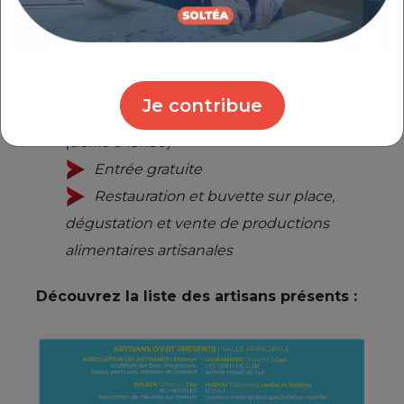
démonstration de forge > présence d'un
remouleur
Horaires & services : Samedi > 14h-19h
Je contribue
(défilé à 17h30) / Dimanche > 10h-19h
(défilé à 15h30)
Entrée gratuite
Restauration et buvette sur place,
dégustation et vente de productions
alimentaires artisanales
Découvrez la liste des artisans présents :