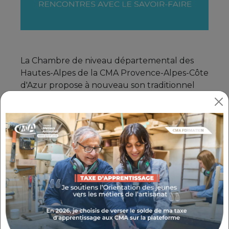
La Chambre de niveau départemental des
Hautes-Alpes de la CMA Provence-Alpes-Côte
d'Azur propose à nouveau son traditionnel
salon : Artisan'Art - Rencontres avec le savoir-
faire. La 12ème édition de ce rendez-vous
incontournable se déroulera, comme chaque
année, au Quattro à Gap, les
13 et 14 avril
2024
.
Le salon en chiffres
› 35 artisans d'art › 5
artisans de l'alimentaire › 2 défilés de
mode › 3000 visiteurs en 2023 › une
démonstration de taille de pierre ›
expositions de voitures de collection >