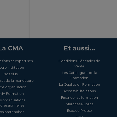
La CMA
Et aussi...
ssions et expertises
Conditions Générales de
Vente
otre institution
Les Catalogues de la
Nos élus
Formation
rat de la mandature
La Qualité en Formation
re organisation
Accessibilité à tous
MA Formation
Financer sa formation
s organisations
Marchés Publics
rofessionnelles
Espace Presse
os partenaires