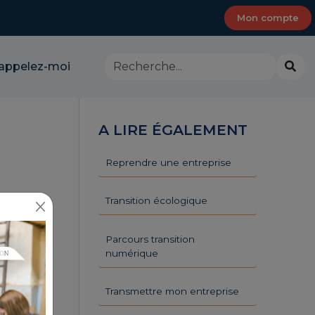
Mon compte
Rechercher
Lanc
appelez-moi
dans
la
le
rech
site
-
A LIRE ÉGALEMENT
CMA
Provence-
Alpes-
Reprendre une entreprise
Côte
d'Azur
Transition écologique
Parcours transition
numérique
Transmettre mon entreprise