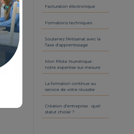
Facturation électronique
Formations techniques
Soutenez l'Artisanat avec la
Taxe d'apprentissage
Mon Pilote Numérique :
notre expertise sur-mesure
La formation continue au
service de votre réussite
Création d’entreprise : quel
statut choisir ?