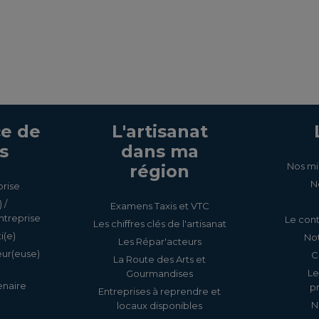
e de
L'artisanat
s
dans ma
Nos mi
région
N
prise
 /
Examens Taxis et VTC
ntreprise
Le cont
Les chiffres clés de l'artisanat
i(e)
Not
Les Répar'acteurs
eur(euse)
C
La Route des Arts et
Le
Gourmandises
enaire
p
Entreprises à reprendre et
N
locaux disponibles