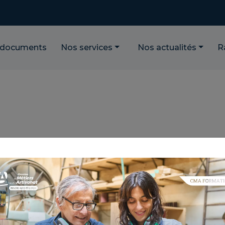
 documents
Nos services
Nos actualités
R
 LA CONVENTION
IL
AL DU VAR