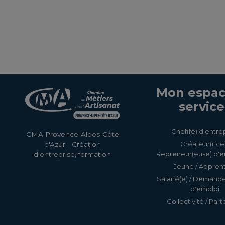
Mon espac
service
Chef(fe) d'entre
CMA Provence-Alpes-Côte
Créateur(rice)
d'Azur - Création
Repreneur(euse) d'e
d'entreprise, formation
Jeune / Apprent
Salarié(e) / Demand
d'emploi
Collectivité / Part