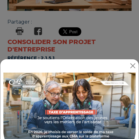
Partager :
CONSOLIDER SON PROJET
D'ENTREPRISE
RÉFÉRENCE : 2.1.5.1
THÉMATIQUE : CRÉER MON ENTREPRISE
Prochaines sessions
:
CMA PACA / Bouches-du-Rhône (13) - 2
RUE DE LA FOURANE - le 20/08/2026;
Inscription avant le 20/08/2026
Agence de Digne-les-Bains - 15 RUE
MALDONAT - le 03/09/2026;
Inscription avant le 03/09/2026