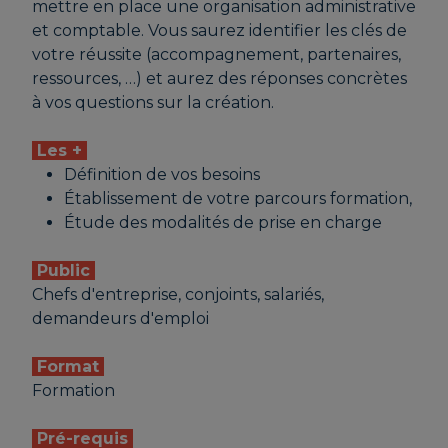
Agence de La Valette-du-Var - 107
mettre en place une organisation administrative
AVENUE DES FRERES LUMIERE - le
et comptable. Vous saurez identifier les clés de
23/11/2026;
votre réussite (accompagnement, partenaires,
Inscription avant le 23/11/2026
ressources, …) et aurez des réponses concrètes
CMA PACA / Bouches-du-Rhône (13) - 2
à vos questions sur la création.
RUE DE LA FOURANE - le 10/12/2026;
Inscription avant le 10/12/2026
Les +
Définition de vos besoins
Agence de Saint-Laurent-du-Var - 142
Établissement de votre parcours formation,
AVENUE DE VERDUN - le 10/12/2026;
Étude des modalités de prise en charge
Inscription avant le 10/12/2026
Public
Chefs d'entreprise, conjoints, salariés,
demandeurs d'emploi
Format
Formation
Pré-requis