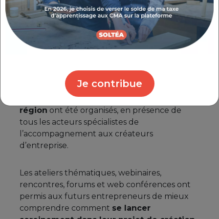
Cette semaine dédiée à l'entrepreneuriat a
ainsi permis de réunir de nombreux porteurs
de projets et d’échanger avec eux pour
parler entrepreneuriat et leur apporter des
réponses.
Je contribue
66 événements répartis dans toute la
région
ont été organisés, en présence de
tous les acteurs spécialistes de
l’accompagnement aux créateurs
d’entreprise.
Les ateliers thématiques, webinaires,
rencontres, forums et web conférences ont
permis aux futurs entrepreneurs de mieux
comprendre comment
se lancer