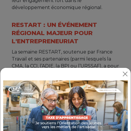
leur engagement fort dans le
développement économique régional.
RESTART : UN ÉVÉNEMENT
RÉGIONAL MAJEUR POUR
L'ENTREPRENEURIAT
La semaine RESTART, soutenue par France
Travail et ses partenaires (parmi lesquels la
CMA, la CCI, l’ADIE, la BPI ou l’URSSAF), a pour
objectif de
promouvoir l’entrepreneuriat et
d’accompagner les porteurs de projets et
entrepreneurs dans la création ou le
développement de leur entreprise
. Ce
rendez-vous offre outils, conseils et contacts
pour sécuriser les parcours
entrepreneuriaux, répondre aux
interrogations et anticiper les étapes
nécessaires à la réussite des projets.