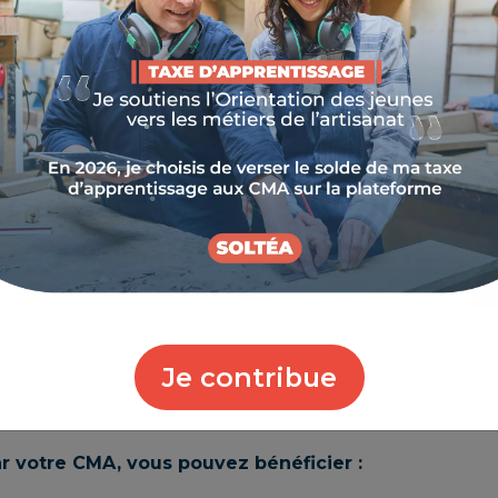
st un moment stratégique dans la vie d’un chef
smission est bien menée, l’opération peut être
our le repreneur. Le secret d’une transmission
on, et cela, jusqu’à 5 années avant !
ombreuses solutions s'offrent à vous. Votre CMA
pond à vos valeurs et à votre projet de vie.
s accompagnements
Je contribue
r votre CMA, vous pouvez bénéficier :