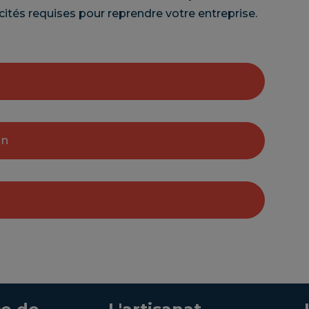
ités requises pour reprendre votre entreprise.
on
En savoir +
En savoir +
En savoir +