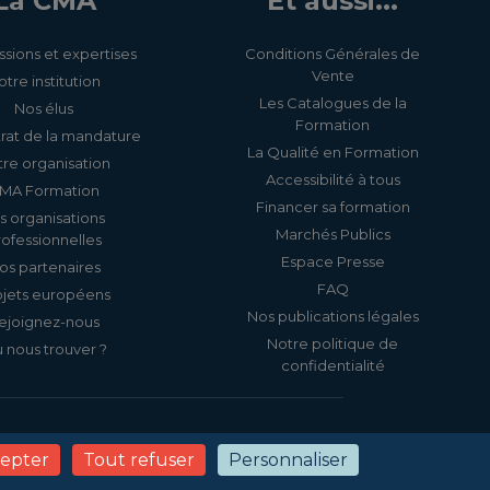
La CMA
Et aussi...
ssions et expertises
Conditions Générales de
Vente
otre institution
Les Catalogues de la
Nos élus
Formation
rat de la mandature
La Qualité en Formation
re organisation
Accessibilité à tous
MA Formation
Financer sa formation
s organisations
Marchés Publics
rofessionnelles
Espace Presse
os partenaires
FAQ
ojets européens
Nos publications légales
ejoignez-nous
Notre politique de
 nous trouver ?
confidentialité
s
Politique de confidentialité
Gestion des cookies
cepter
Tout refuser
Personnaliser