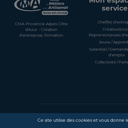
Mon espac
service
Chef(fe) d'entre
CMA Provence-Alpes-Côte
Créateur(rice)
d'Azur - Création
Repreneur(euse) d'e
d'entreprise, formation
Jeune / Apprent
Salarié(e) / Demand
d'emploi
Collectivité / Part
Ce site utilise des cookies et vous donne 