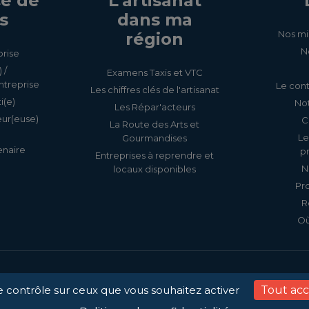
e de
L'artisanat
s
dans ma
Nos mi
région
N
prise
 /
Examens Taxis et VTC
ntreprise
Le cont
Les chiffres clés de l'artisanat
i(e)
Not
Les Répar'acteurs
eur(euse)
C
La Route des Arts et
Le
Gourmandises
enaire
p
Entreprises à reprendre et
N
locaux disponibles
Pr
R
Où
Accessibilité
Mentions légale
le contrôle sur ceux que vous souhaitez activer
Tout ac