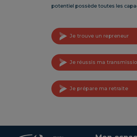
potentiel possède toutes les capac
Je trouve un repreneur
Je réussis ma transmissi
Je prépare ma retraite