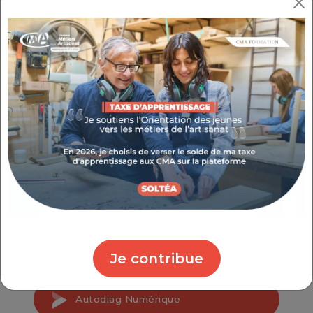
en place jusqu'à la formation, la CMA est à
vos côtés.
Artisans, découvrez tout un programme pour
vous accompagner dans votre transition
numérique et développer votre entreprise.
Profitez d’un dispositif d’accompagnement
pour vous aider à passer le cap ou à aller
encore plus loin dans vos usages du
numérique à travers 4 actions : l’autodiag
numérique, le Déclic numérique,
Artisan&FabLab ou encore la communauté de
l’Artisan Connecté.
Je contribue
Autodiag Numérique