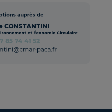
iptions auprès de
le CONSTANTINI
ironnement et Économie Circulaire
7 85 74 41 52
antini@cmar-paca.fr