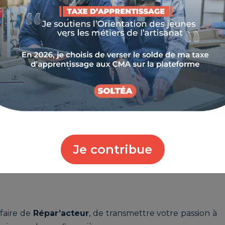
 la réparation et au réemploi pour allonger la durée de
és pour intervenir lors de deux demi-journées à la
Cité
e) :
ation d’objets électroniques (téléphones, ordinateurs,
Je contribue
ation textile et cordonnerie (vêtements, chaussures)
-faire de
Répar’acteur
, de transmettre votre passion à