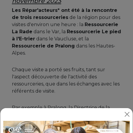
novembre 2023
Les Répar'acteurs* ont été à la rencontre
de trois ressourceries
de la région pour des
visites d'environ une heure : la
Ressourcerie
La Rade
dans le Var, la
Ressourcerie Le pied
à l'E-trier
dans le Vaucluse, et la
Ressourcerie de Pralong
dans les Hautes-
Alpes.
Chaque visite a porté ses fruits, tant sur
l'aspect découverte de l'activité des
ressourceries, que dans les échanges avec les
référents de visite.
Par exemple à Pralong, la Directrice de la
Ressourcerie Sandrine Sylvestre a évoqué
une collaboration avec Fanny, répar'actrice
en mobilier : celle-ci pourrait
animer auprès