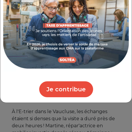
des encadrants et salariés un stage «
apprendre à relooker un meuble »
, afin
qu'ils montent en compétences. Un
événement pour le grand public peut aussi
être envisagé ; Fanny indique : «
Je pourrai
tenir un petit stand pour expliquer mon travail
de relooking de meuble, et également faire
une démonstration et /ou un atelier sur
inscription.
» Elle ajoute : «
C'était intéressant
de créer ce moment pour échanger.
Je
réfléchissais à ces ateliers depuis
longtemps donc c'était parfait pour moi
d'avoir le contact direct et de visu avec la
Je contribue
directrice
pour ces futurs projets.
»
À l'E-trier dans le Vaucluse, les échanges
étaient si denses que la visite a duré près de
deux heures ! Martine, répar'actrice en