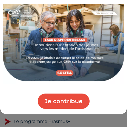
La CMA Provence-Alpes Côte d'Azur dispose d'une
accréditation Erasmus+ dans le cadre de ses projets
de mobilité pour l’enseignement et la formation
professionnelle (projets KA121). Cette accréditation
garantit un accès pérenne aux financements afin
de promouvoir l’internationalisation des parcours
de formation. La mobilité européenne est accessible
à tous : elle se veut inclusive et adaptée aux besoins
spécifiques de chaque participant pour garantir
une égalité des chances.
Ces projets sont rendus possibles grâce à
l'implication de plusieurs partenaires
Je contribue
financiers :
Le programme Erasmus+