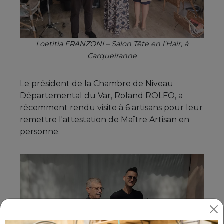
Loetitia FRANZONI – Salon Tête en l'Hair, à
Carqueiranne
Le président de la Chambre de Niveau
Départemental du Var, Roland ROLFO, a
récemment rendu visite à 6 artisans pour leur
remettre l'attestation de Maître Artisan en
personne.