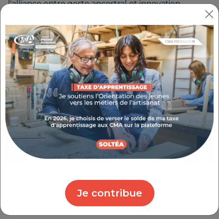
l'alliance entre geste ancestral et innovation.
AU PROGRAMME À VALLAURIS
L’Art de la Terre :
cinq artisans potiers
réaliseront des démonstrations de tournage et
de modelage en direct
Éco-conception :
découvrez le travail
d'une créatrice spécialisée dans la
customisation d'objets de récupération
Immersion et échanges :
un parcours
didactique pour comprendre le quotidien des
professionnels de la main
Je contribue