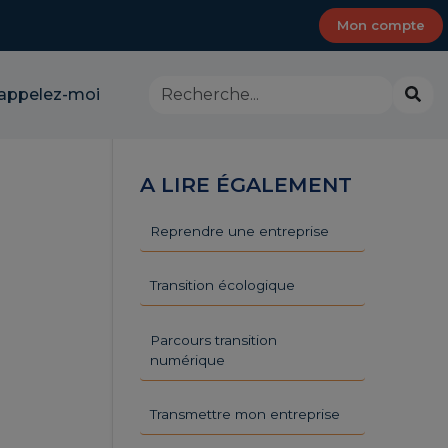
Mon compte
Rechercher
Lanc
appelez-moi
dans
la
le
rech
site
-
A LIRE ÉGALEMENT
CMA
Provence-
Alpes-
Reprendre une entreprise
Côte
d'Azur
Transition écologique
Parcours transition
numérique
Transmettre mon entreprise