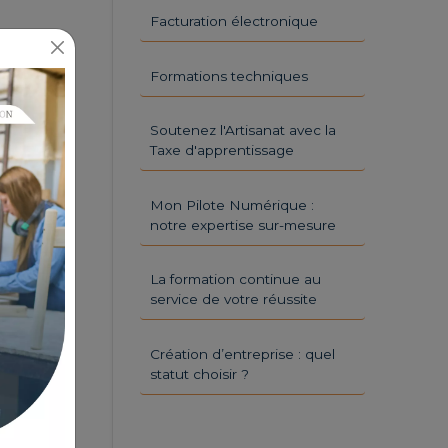
Facturation électronique
Formations techniques
Soutenez l'Artisanat avec la
Taxe d'apprentissage
Mon Pilote Numérique :
notre expertise sur-mesure
La formation continue au
service de votre réussite
Création d’entreprise : quel
statut choisir ?