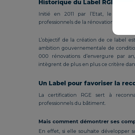
Historique du Label RGE et ses
Initié en 2011 par l’Etat, le Labe
professionnels de la rénovation énergét
L’objectif de la création de ce label 
ambition gouvernementale de conditionn
000 rénovations d’envergure par an, 
intègrent de plus en plus ce critère d
Un Label pour favoriser la r
La certification RGE sert à reconnaî
professionnels du bâtiment.
Mais comment démontrer ses comp
En effet, si elle souhaite développer s