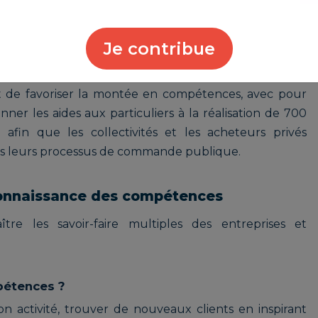
 objectifs long terme
l RGE permet d'instaurer un gage de qualité des
Je contribue
ique.
est de favoriser la montée en compétences, avec pour
er les aides aux particuliers à la réalisation de 700
afin que les collectivités et les acheteurs privés
ans leurs processus de commande publique.
econnaissance des compétences
tre les savoir-faire multiples des entreprises et
étences ?
on activité, trouver de nouveaux clients en inspirant