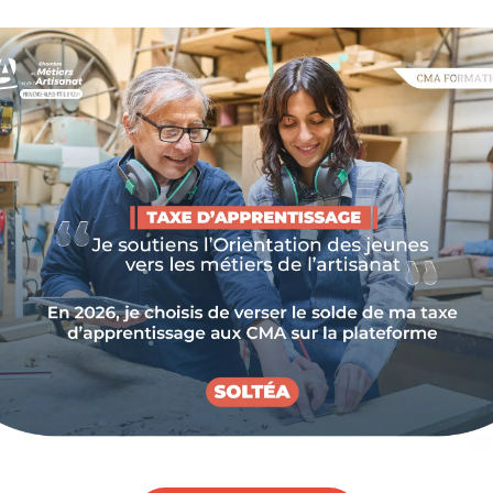
 CMA Provence-Alpes-Côte d'Azur. 40 étapes de
ls d'experts gratuits et booster votre entreprise
ur de nos préoccupations, la
CMA Provence-Alpes-
:
L'Artisanat Tour
.
un porteur de projet en pleine création d’entreprise,
plus près de chez vous, en collaboration étroite avec
s et vous proposer des solutions sur-mesure pour
sion pour la CMA de faire entendre votre voix et
quotidien !