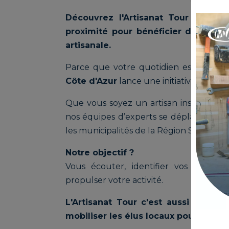
Découvrez l'Artisanat Tour de la
proximité pour bénéficier de consei
artisanale.
Parce que votre quotidien est au cœ
Côte d'Azur
lance une initiative inédite 
Que vous soyez un artisan installé ou 
nos équipes d’experts se déplacent au 
les municipalités de la Région Sud.
Notre objectif ?
Vous écouter, identifier vos besoin
propulser votre activité.
L'Artisanat Tour c'est aussi l'occa
mobiliser les élus locaux pour votre 