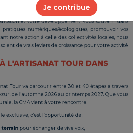
rs iront à la rencontre de vos élus locaux pour placer
Je contribue
 agenda et sensibiliser les décideurs publics à ce qui
mplantation et votre développement, vous soutenir dans
 pratiques numériques/écologiques, promouvoir vos
tant notre action à celle des collectivités locales, nous
soient de vrais leviers de croissance pour votre activité
À L'ARTISANAT TOUR DANS
isanat Tour va parcourir entre 30 et 40 étapes à travers
'Azur, de l'automne 2026 au printemps 2027. Que vous
urale, la CMA vient à votre rencontre.
e exclusive, c’est l’opportunité de :
 terrain
pour échanger de vive voix,