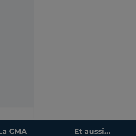
La CMA
Et aussi...