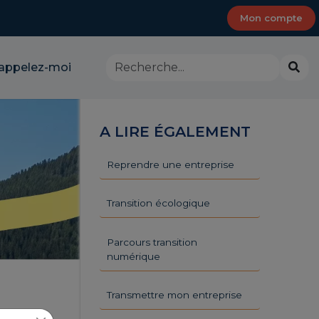
Mon compte
Rechercher
Lanc
appelez-moi
dans
la
le
rech
site
-
A LIRE ÉGALEMENT
CMA
Provence-
Alpes-
Reprendre une entreprise
Côte
d'Azur
Transition écologique
Parcours transition
numérique
Transmettre mon entreprise