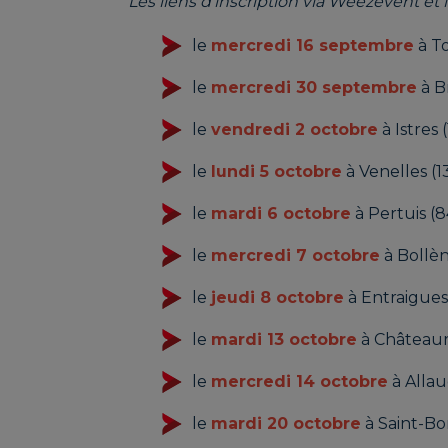
Les liens d'inscription via Weezevent et 
le
mercredi 16 septembre
à T
le
mercredi 30 septembre
à B
le
vendredi 2 octobre
à Istres (
le
lundi 5 octobre
à Venelles (1
le
mardi 6 octobre
à Pertuis (8
le
mercredi 7 octobre
à Bollèn
le
jeudi 8 octobre
à Entraigues
le
mardi 13 octobre
à Châteaur
le
mercredi 14 octobre
à Allau
le
mardi 20 octobre
à Saint-B