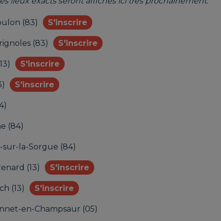
les lieux exacts seront affichés ici très prochainement.
oulon (83)
S'inscrire
rignoles (83)
S'inscrire
13)
S'inscrire
3)
S'inscrire
4)
e (84)
-sur-la-Sorgue (84)
enard (13)
S'inscrire
ch (13)
S'inscrire
onnet-en-Champsaur (05)