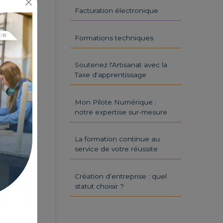
Facturation électronique
Formations techniques
Soutenez l'Artisanat avec la
Taxe d'apprentissage
Mon Pilote Numérique :
notre expertise sur-mesure
La formation continue au
service de votre réussite
Création d’entreprise : quel
statut choisir ?