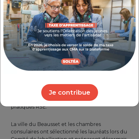
récompensé par le label Eco-défis, en bronze,
argent ou or selon la maturité de leur
démarche de responsabilité environnementale
et sociale.
Dans les 6 départements, une opération Eco-
défis est en cours avec une ville ou une
agglomération partenaire. Sur la ville d’Antibes,
le Pays des Ecrins et l’agglomération des
Sorgues du Comtat, les artisans et
commerçants ont récemment reçu leur label
lors des cérémonies de reprise des prix. Sur ces
Je contribue
3 opérations, ce sont au total 140 chefs
d’entreprise qui sont récompensés pour leurs
pratiques RSE.
La ville du Beausset et les chambres
consulaires ont sélectionné les lauréats lors du