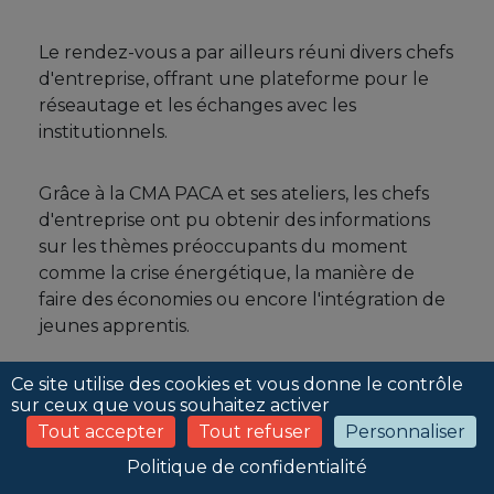
Le rendez-vous a par ailleurs réuni divers chefs
d'entreprise, offrant une plateforme pour le
réseautage et les échanges avec les
institutionnels.
Grâce à la CMA PACA et ses ateliers, les chefs
d'entreprise ont pu obtenir des informations
sur les thèmes préoccupants du moment
comme la crise énergétique, la manière de
faire des économies ou encore l'intégration de
jeunes apprentis.
Ce site utilise des cookies et vous donne le contrôle
Cette manifestation a été une nouvelle fois la
sur ceux que vous souhaitez activer
preuve que l’artisanat, par sa capacité
Tout accepter
Tout refuser
Personnaliser
d’innovation et son savoir-faire, apporte
des
produits et des services essentiels au bon
Politique de confidentialité
fonctionnement de l’ensemble du tissu