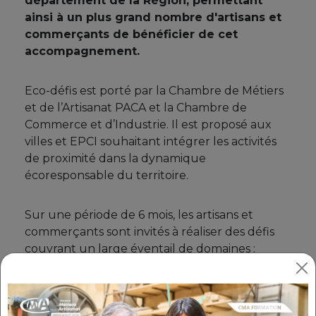
département de la Région, permettant
ainsi à un plus grand nombre d'artisans et
commerçants de bénéficier de cet
accompagnement.
Eco-défis est porté par la Chambre de Métiers
et de l’Artisanat PACA et la Chambre de
Commerce et d’Industrie. Il est proposé aux
villes et EPCI souhaitant intégrer les activités
de proximité dans la dynamique
écoresponsable du territoire.
Sur une période de 6 mois, les artisans et
commerçants sont invités à réaliser des défis
couvrant un large éventail de domaines :
réduction et tri des déchets, économies d’eau
et d’énergie, formation et emploi, en sont
quelques exemples. Leur engagement est