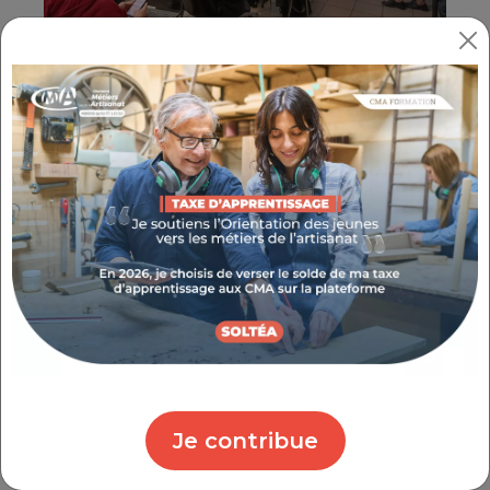
LES ARTISANS ET ACTEURS DU
TERRITOIRE À L'HONNEUR
Pour cette première édition dans le Var, trois
artisan.e.s, une collectivité et une entreprise
partenaire ont été invités à présenter leurs
actions en matière de transition écologique.
Simon Chevillot, cofondateur de
La
Bière de la Rade
, une micro-brasserie
indépendante, créée en plein cœur de
Toulon. Forts de leurs expériences
Je contribue
passées dans le milieu du spectacle, les
fondateurs de la Bière de la Rade ont