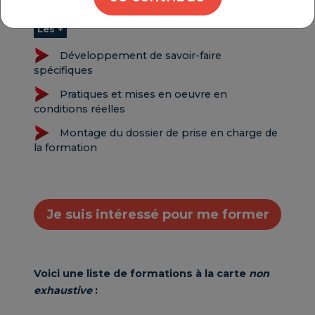
Les +
Développement de savoir-faire
spécifiques
Pratiques et mises en oeuvre en
conditions réelles
Montage du dossier de prise en charge de
la formation
Je suis intéressé pour me former
Voici une liste de formations à la carte
non
exhaustive
: