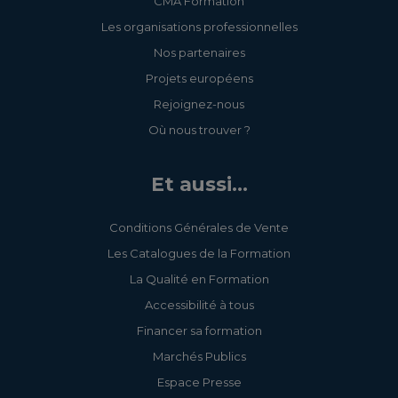
CMA Formation
Les organisations professionnelles
3.5.4 - Initiez-vous à la
Nos partenaires
technique d'épilation au fil
Projets européens
Rejoignez-nous
3.5.52 - Améliorez votre
geste d'épilation au fil
Où nous trouver ?
3.5.131 - Lumière Pulsée
Et aussi...
Intense (IPL) : Mettez-vous
en conformité
Conditions Générales de Vente
Les Catalogues de la Formation
3.5.132 - LASER : Mettez-
La Qualité en Formation
vous en conformité
Accessibilité à tous
3.5.6 - Pratiquez
Financer sa formation
l'extension de cils semi-
Marchés Publics
permanente
Espace Presse