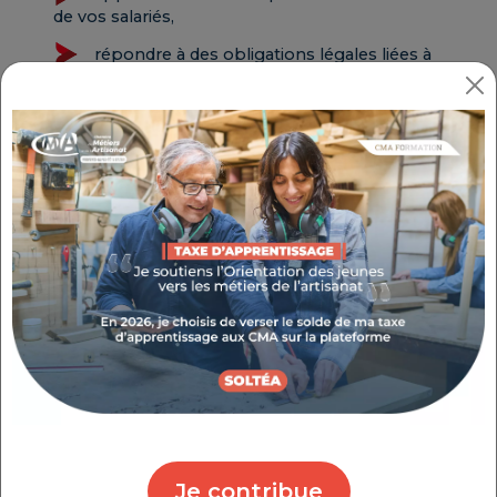
de vos salariés,
répondre à des obligations légales liées à
votre profession.
Votre objectif
Exercez-vous pour améliorer vos gestes, gagner en
aisance et en précision.
Les formations métiers sont dispensées sur certains
centres CMA Formation, selon leurs spécificités.
N’hésitez pas à nous contacter si vous recherchez
une formation non listée.
Nous couvrons une large gamme de métiers :
coiffure, esthétique (modelages, prothésie
ongulaire…), soudure, décoration, télépilotage de
Je contribue
drône, automobile, pâtisserie etc.