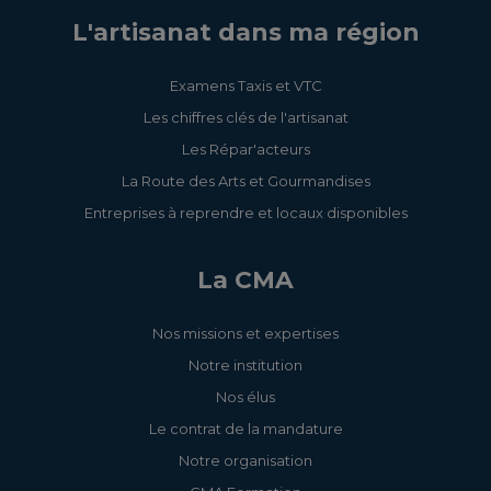
tube
3.5.143 - Montez,
L'artisanat dans ma région
3.5.129 - Les perruques
démontez, utilisez et réalisez
homme/femme
la vérification journalière des
Examens Taxis et VTC
échafaudages de pied - R408
Les chiffres clés de l'artisanat
3.5.23 - Maîtrisez la pose
Les Répar'acteurs
de prothèses ongulaires
La Route des Arts et Gourmandises
3.5.116 - Maîtrisez les
Entreprises à reprendre et locaux disponibles
techniques de Nail Art de
Noël
La CMA
3.5.8 - Initiez-vous au
Nos missions et expertises
maquillage permanent
Notre institution
Nos élus
3.5.117 - Maîtrisez les
Le contrat de la mandature
techniques du Brow Lift -
Sourcils et embellissement
Notre organisation
du regard