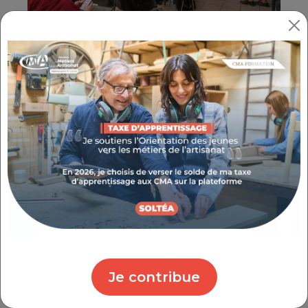
LES ARTISANS ET ACTEURS DU
TERRITOIRE À L'HONNEUR
Pour cette première édition dans le Var, trois
artisan.e.s, une collectivité et une entreprise
partenaire ont été invités à présenter leurs
actions en matière de transition écologique.
Simon Chevillot, cofondateur de
La
Bière de la Rade
, une micro-brasserie
indépendante, créée en plein cœur de
Toulon. Forts de leurs expériences
Je contribue
passées dans le milieu du spectacle, les
fondateurs de la Bière de la Rade ont