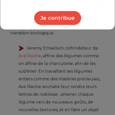
L'HONNEUR
Pour cette édition dans les Bouches-du-
Rhône, deux artisans, une collectivité, une
Je contribue
architecte et une association ont été invités à
présenter leurs actions en matière de
transition écologique.
Jeremy Emsellem, cofondateur de
Ave Racine
, affine des légumes comme
on affine de la charcuterie, afin de les
sublimer. En travaillant ses légumes
entiers comme des matières précieuses,
Ave Racine souhaite leur rendre leurs
lettres de noblesse : amener chaque
légume vers de nouveaux goûts, de
nouvelles textures, et en faire un objet