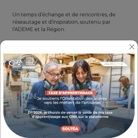
Un temps d’échange et de rencontres, de
réseautage et d’inspiration, soutenu par
l’ADEME et la Région.
Alors que l’artisanat représente un tiers de
l’économie marchande en Région, soit 20% de
son PIB, les entreprises artisanales ont un rôle
clé à jouer dans l’adaptation aux défis
climatiques en cours et à venir… De l'intérêt
de développer des passerelles entre les
acteurs du territoire, mettre en lumière les
initiatives remarquables, accompagner et
soutenir l’artisanat.
LES ARTISANS ET ACTEURS DU TERRITOIRE À