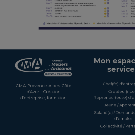
Mon espac
service
Chef(fe) d'entre
CMA Provence-Alpes-Côte
Créateur(rice)
d'Azur - Création
Repreneur(euse) d'e
d'entreprise, formation
Jeune / Apprent
Salarié(e) / Demand
d'emploi
Collectivité / Part