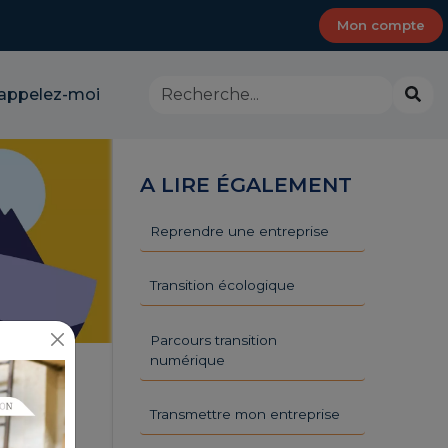
Mon compte
Rechercher
Lanc
appelez-moi
dans
la
le
rech
site
-
A LIRE ÉGALEMENT
CMA
Provence-
Alpes-
Reprendre une entreprise
Côte
d'Azur
Transition écologique
Parcours transition
numérique
Transmettre mon entreprise