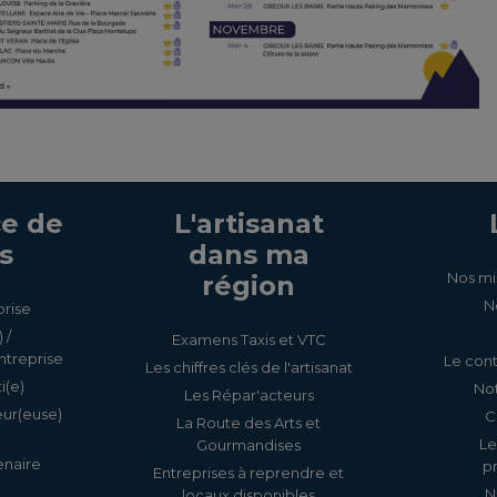
e de
L'artisanat
s
dans ma
Nos mi
région
N
prise
 /
Examens Taxis et VTC
ntreprise
Le cont
Les chiffres clés de l'artisanat
i(e)
Not
Les Répar'acteurs
eur(euse)
C
La Route des Arts et
Le
Gourmandises
enaire
p
Entreprises à reprendre et
N
locaux disponibles