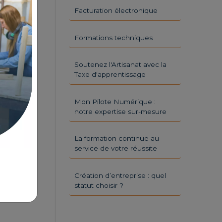
Facturation électronique
Formations techniques
Soutenez l'Artisanat avec la
Taxe d'apprentissage
Mon Pilote Numérique :
notre expertise sur-mesure
La formation continue au
service de votre réussite
Création d’entreprise : quel
statut choisir ?