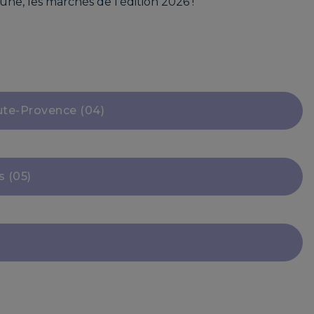
ne, les marchés de l'édition 2026 !
ute-Provence (04)
 (05)