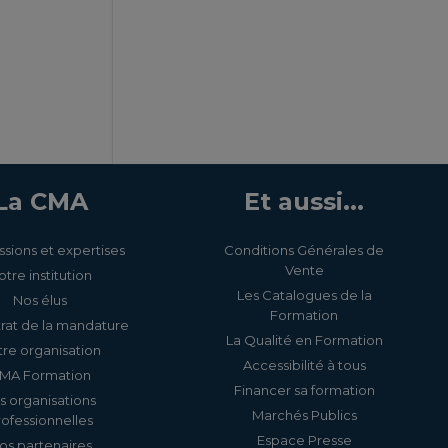
La CMA
Et aussi...
ssions et expertises
Conditions Générales de
Vente
otre institution
Les Catalogues de la
Nos élus
Formation
rat de la mandature
La Qualité en Formation
re organisation
Accessibilité à tous
MA Formation
Financer sa formation
s organisations
Marchés Publics
rofessionnelles
Espace Presse
os partenaires