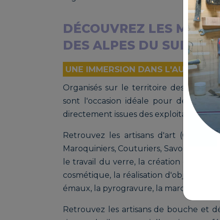
DÉCOUVREZ LES MARCH
DES ALPES DU SUD EN 
UNE IMMERSION DANS L'AUTHENTI
Organisés sur le territoire des Alpes
sont l'occasion idéale pour découvrir
directement issues des exploitations agri
Retrouvez les artisans d'art (Céramiste
Maroquiniers, Couturiers, Savonniers) et
le travail du verre, la création de bougie
cosmétique, la réalisation d'objets au cr
émaux, la pyrogravure, la marqueterie de 
Retrouvez les artisans de bouche et dé