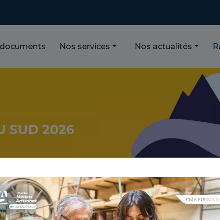
 documents
Nos services
Nos actualités
R
es Alpes du Sud s'animent avec près de 90 marchés
e exceptionnelle des produits locaux et de l'artisanat