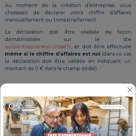
Au moment de la création d’entreprise, vous
choisissez de déclarer votre chiffre d’affaires
mensuellement ou trimestriellement.
La déclaration doit être réalisée de façon
dématérialisée sur le site
autoentrepreneur.urssaf.fr
, et doit être effectuée
même si le chiffre d’affaires est nul
(dans ce cas
la déclaration doit être validée en indiquant un
montant de 0 € dans le champ dédié).
À SAVOIR
Si vous ne respectez pas la date d’échéance,
une pénalité de 58€ et des majorations
s’appliqueront sur vos cotisations sociales