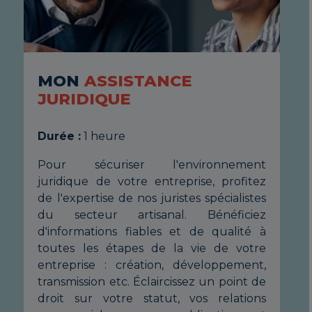
MON
ASSISTANCE
M
JURIDIQUE
J
Durée :
1 heure
Du
nt
Pour sécuriser l'environnement
Po
ez
juridique de votre entreprise, profitez
jur
es
de l'expertise de nos juristes spécialistes
de 
ez
du secteur artisanal. Bénéficiez
du
 à
d'informations fiables et de qualité à
d'i
re
toutes les étapes de la vie de votre
to
t,
entreprise : création, développement,
en
de
transmission etc. Éclaircissez un point de
tra
ns
droit sur votre statut, vos relations
dr