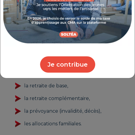
PAIEMENT DES COTISATIONS
SOCIALES
En tant que micro entrepreneur, vous bénéficiez
de la Sécurité Sociale des Indépendants (SSI).
Elle couvre :
Je contribue
la santé,
la retraite de base,
la retraite complémentaire,
la prévoyance (invalidité, décès),
les allocations familiales.