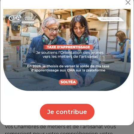
vous la connaissez est
temporairement
suspendue
.
Pour les artisans ayant acheté ou téléchargé leur
carte artisan avant cet arrêt temporaire nous vous
rappelons que la carte artisan a une
durée de
validité de 2 ans
à compter du
téléchargement/achat.
Cette carte ne permet plus d’attester de votre
immatriculation aux Registres officiels.
Le réseau des CMA travaille activement
sur une
nouvelle carte
permettant de valoriser les
entreprises artisanales et de leur faire bénéficier
Je contribue
d’offres privilégiées.
Vos Chambres de métiers et de l’artisanat vous
remercient pour votre compréhension, votre