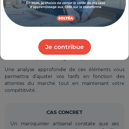
Évaluer la perception de la valeur de
votre offre
par vos clients (qualité, innovation,
artisanat local, personnalisation…).
Définir un positionnement tarifaire
en
Je contribue
adéquation avec votre cible (haut de gamme,
accessible, entrée de gamme).
Une analyse approfondie de ces éléments vous
permettra d’ajuster vos tarifs en fonction des
attentes du marché tout en maintenant votre
compétitivité.
CAS CONCRET
Un maroquinier artisanal constate que ses