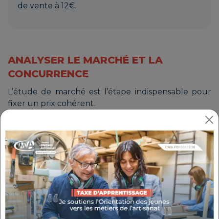
de vente à 12€.
ANALYSER LE MARCHÉ ET LA
CONCURRENCE
L’étude de marché est l’étape indispensable pour
fixer un prix cohérent.
COMMENT RÉALISER SON ÉTUDE DE MARCHÉ ?
Pour fixer correctement mes prix et comprendre le
marché au sein duquel vous souhaitez émerger, il
faut :
Identifier les prix pratiqués
par vos
concurrents directs et indirects.