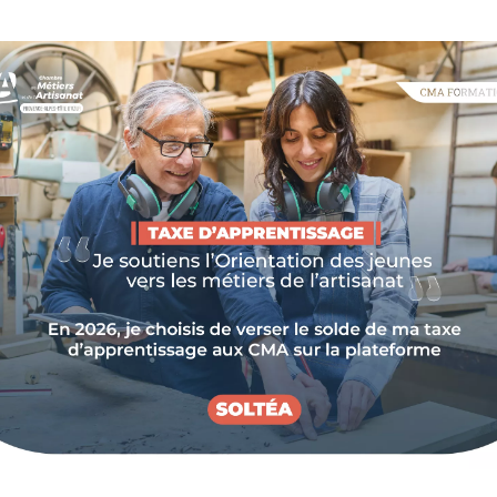
 APE.
té des métiers de l’artisanat et sécuriser les
reprises. Vous êtes artisan en Provence-Alpes-
it pour comprendre, anticiper et agir.
OI SERT CETTE
çaise de l’Artisanat) est le référentiel de référence
tivité principale d’une entreprise artisanale. Attribuée
le clé pour :
at,
 spécifiques,
’accompagnement,