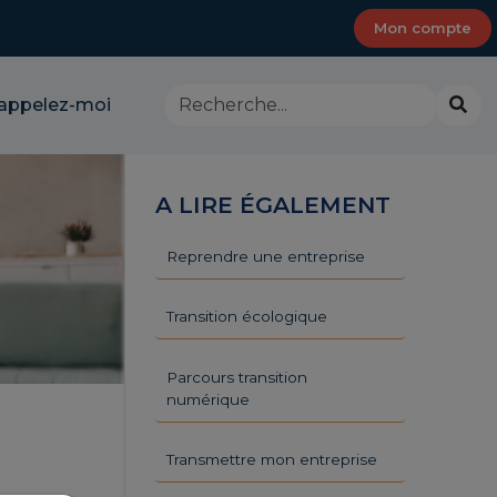
Mon compte
Rechercher
Lanc
appelez-moi
dans
la
le
rech
site
-
A LIRE ÉGALEMENT
CMA
Provence-
Alpes-
Reprendre une entreprise
Côte
d'Azur
Transition écologique
Parcours transition
numérique
Transmettre mon entreprise