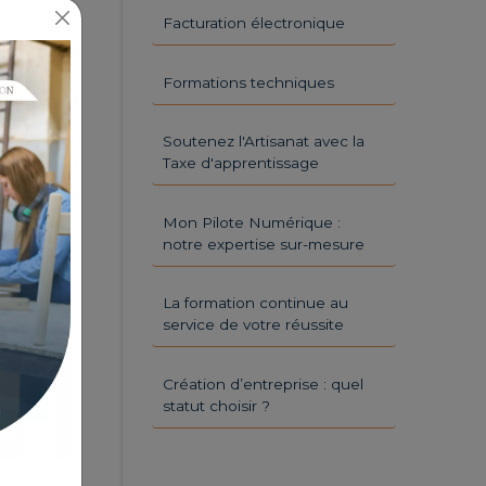
Facturation électronique
Formations techniques
Soutenez l'Artisanat avec la
Taxe d'apprentissage
Mon Pilote Numérique :
notre expertise sur-mesure
La formation continue au
service de votre réussite
Création d’entreprise : quel
statut choisir ?