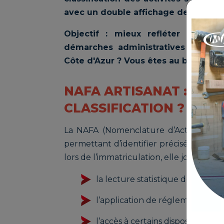
avec un double affichage des codes
Objectif : mieux refléter la réali
démarches administratives des ent
Côte d'Azur ? Vous êtes au bon endro
NAFA ARTISANAT : À QU
CLASSIFICATION ?
La NAFA (Nomenclature d’Activités Fran
permettant d’identifier précisément l’ac
lors de l’immatriculation, elle joue un rô
la lecture statistique de l’artisan
l’application de réglementations
l’accès à certains dispositifs d