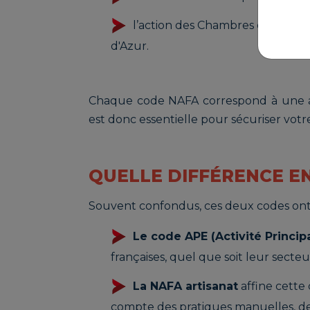
l’action des Chambres de Métier
d'Azur.
Chaque code NAFA correspond à une act
est donc essentielle pour sécuriser votre
QUELLE DIFFÉRENCE EN
Souvent confondus, ces deux codes ont p
Le code APE (Activité Princip
françaises, quel que soit leur secteu
La NAFA artisanat
affine cette 
compte des pratiques manuelles, de l