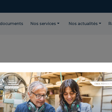
 documents
Nos services
Nos actualités
R
A VISITE DE SHARE-
B MARSEILLAIS
projet !