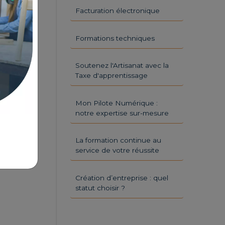
Facturation électronique
Formations techniques
Soutenez l'Artisanat avec la
Taxe d'apprentissage
Mon Pilote Numérique :
notre expertise sur-mesure
La formation continue au
service de votre réussite
Création d’entreprise : quel
statut choisir ?