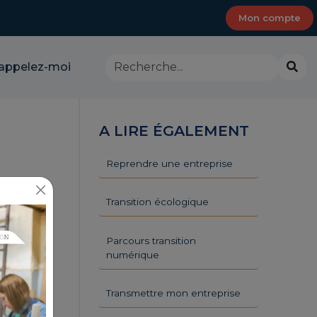
Mon compte
Rechercher
Lanc
appelez-moi
dans
la
le
rech
site
-
A LIRE ÉGALEMENT
CMA
Provence-
Alpes-
Reprendre une entreprise
Côte
d'Azur
Transition écologique
Parcours transition
numérique
Transmettre mon entreprise