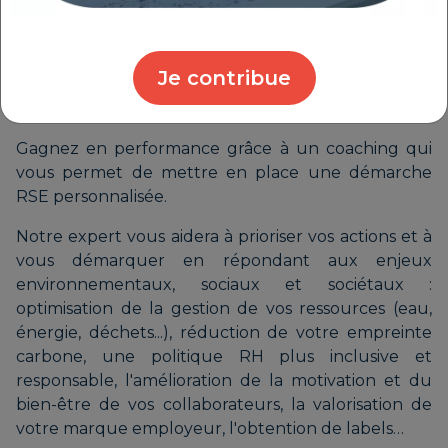
MON COACH RSE : UN
ACCOMPAGNEMENT RSE GLOBAL ET
Je contribue
SUR-MESURE POUR LES CHEFS
D'ENTREPRISE
Gagnez en performance grâce à un coaching qui
vous permet de mettre en place une démarche
RSE personnalisée.
Notre expert vous aidera à prioriser vos actions et à
vous démarquer en répondant aux enjeux
environnementaux, sociaux et sociétaux :
optimisation de la gestion de vos ressources (eau,
énergie, déchets...), réduction de votre empreinte
carbone, une politique RH plus inclusive et
responsable, l'amélioration de la motivation et du
bien-être de vos collaborateurs, la valorisation de
votre marque employeur, l'obtention de labels…