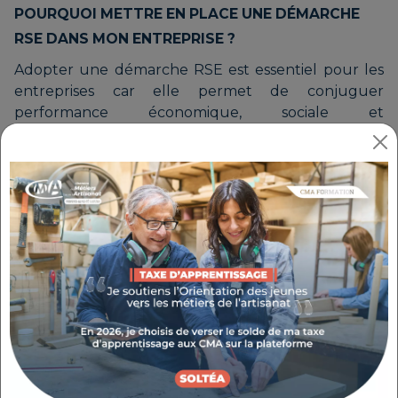
POURQUOI METTRE EN PLACE UNE DÉMARCHE
RSE DANS MON ENTREPRISE ?
Adopter une démarche RSE est essentiel pour les
entreprises car elle permet de conjuguer
performance économique, sociale et
environnementale.
Cette approche renforce la compétitivité, améliore
l'image de marque et favorise la confiance des
clients, des investisseurs et des employés.
La mise en place d'une stratégie RSE contribue à la
pérennité de l'entreprise en anticipant les
évolutions réglementaires et sociétales, tout en
répondant aux attentes croissantes des
consommateurs en matière de développement
durable.