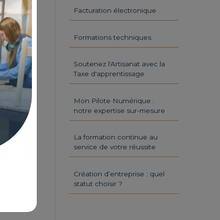
Facturation électronique
Formations techniques
Soutenez l'Artisanat avec la
Taxe d'apprentissage
Mon Pilote Numérique :
notre expertise sur-mesure
La formation continue au
service de votre réussite
Création d’entreprise : quel
statut choisir ?