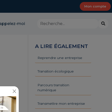
Mon compte
Rechercher
Lanc
appelez-moi
dans
la
le
rech
site
-
A LIRE ÉGALEMENT
CMA
Provence-
Alpes-
Reprendre une entreprise
Côte
d'Azur
Transition écologique
Parcours transition
numérique
Transmettre mon entreprise