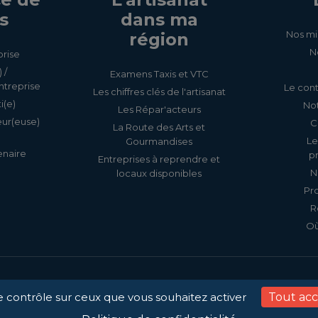
s
dans ma
Nos mi
région
N
prise
 /
Examens Taxis et VTC
ntreprise
Le cont
Les chiffres clés de l'artisanat
i(e)
Not
Les Répar'acteurs
eur(euse)
C
La Route des Arts et
Le
Gourmandises
enaire
p
Entreprises à reprendre et
N
locaux disponibles
Pr
R
Où
Accessibilité
Mentions légale
le contrôle sur ceux que vous souhaitez activer
Tout ac