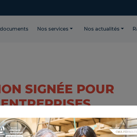
 documents
Nos services
Nos actualités
R
ION SIGNÉE POUR
 ENTREPRISES