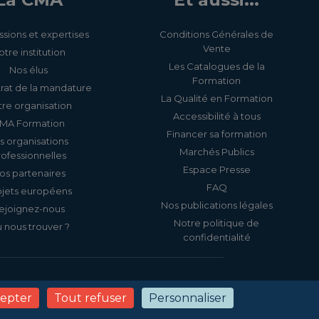
ssions et expertises
Conditions Générales de
Vente
otre institution
Les Catalogues de la
Nos élus
Formation
rat de la mandature
La Qualité en Formation
re organisation
Accessibilité à tous
MA Formation
Financer sa formation
s organisations
Marchés Publics
rofessionnelles
Espace Presse
os partenaires
FAQ
ojets européens
Nos publications légales
ejoignez-nous
Notre politique de
 nous trouver ?
confidentialité
s
Politique de confidentialité
Gestion des cookies
cepter
Tout refuser
Personnaliser