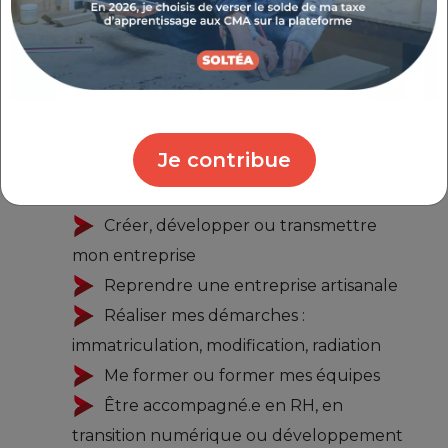
chaque étape de la vie de votre
entreprise
.
Venez nous rencontrer à la Maison de
l’Entreprise et de l’Emploi pour bénéficier de
Je contribue
conseils personnalisés sur :
Créer, développer ou transmettre
mon entreprise
Reprendre une entreprise artisanale
Réaliser mes démarches :
immatriculation, modification, radiation
Me former ou former mes équipes
Être accompagné.e en RH, en
transition numérique ou développement