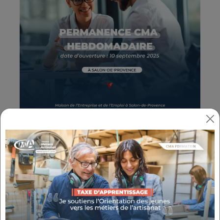
NOUVEAU À SALON-DE-
PROVENCE : VOTRE CMA VOUS
ACCUEILLE DÈS LE 10 SEPTEMBRE
2025 !
Que vous soyez
artisan, porteur de projet,
dirigeant·e ou salarié·e,
la CMA Provence-
Alpes-Côte d’Azur vous accompagne
à