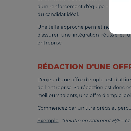
d'un renforcement d'équipe – doit égal
du candidat idéal.
Une telle approche permet non seulemen
d'assurer une intégration réussie et 
entreprise.
RÉDACTION D'UNE OFF
L'enjeu d'une offre d'emploi est d'attir
de l'entreprise. Sa rédaction est donc es
meilleurs talents, une offre d'emploi do
Commencez par un titre précis et percut
Exemple
:
"Peintre en bâtiment H/F – CDI