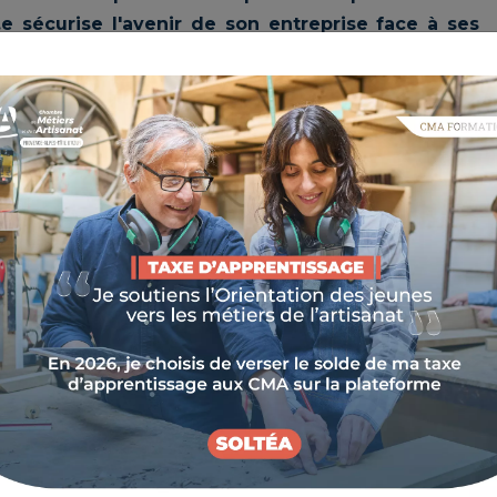
e sécurise l'avenir de son entreprise face à ses
présenter les étapes à ne pas négliger pour un
tion de votre besoin à la l'intégration de votre
S DE L'ENTREPRISE
ment, il est essentiel d'identifier avec précision vos
re le poste à pourvoir et vos objectifs.
des compétences et qualifications requises, en tenant
des exigences du poste. Déterminer les compétences
la nature du poste et les attentes envers le futur
agisse d'une création de poste, d'un remplacement ou