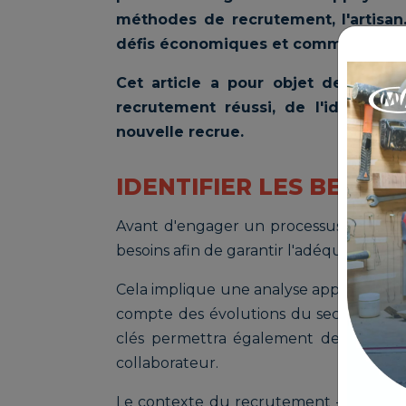
méthodes de recrutement, l'artisan.
défis économiques et commerciaux.
Cet article a pour objet de vous 
recrutement réussi, de l'identifica
nouvelle recrue.
IDENTIFIER LES BESOIN
Avant d'engager un processus de recrute
besoins afin de garantir l'adéquation ent
Cela implique une analyse approfondie 
compte des évolutions du secteur et 
clés permettra également de préciser 
collaborateur.
Le contexte du recrutement – qu'il s'