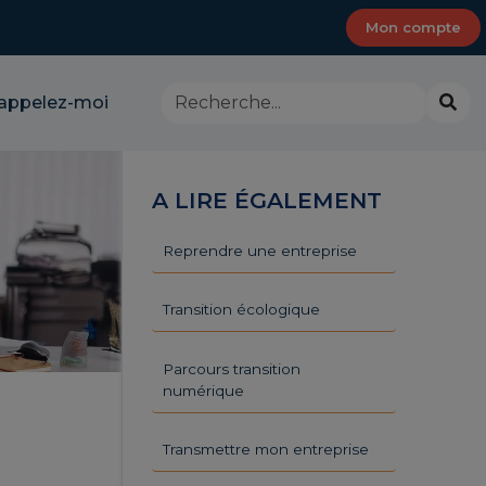
Mon compte
Rechercher
Lanc
appelez-moi
dans
la
le
rech
site
-
A LIRE ÉGALEMENT
CMA
Provence-
Alpes-
Reprendre une entreprise
Côte
d'Azur
Transition écologique
Parcours transition
numérique
Transmettre mon entreprise