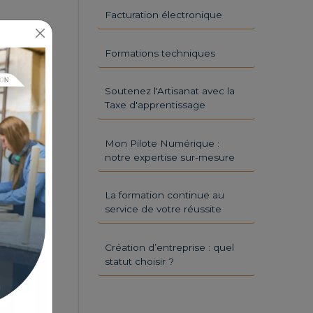
Facturation électronique
Formations techniques
Soutenez l'Artisanat avec la
Taxe d'apprentissage
Mon Pilote Numérique :
notre expertise sur-mesure
La formation continue au
service de votre réussite
Création d’entreprise : quel
statut choisir ?