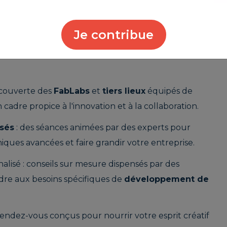
uvelles
possibilités
ologiques
dans un
Je contribue
ronnement adapté à leurs
s.
découverte des
FabLabs
et
tiers lieux
équipés de
n cadre propice à l'innovation et à la collaboration.
isés
: des séances animées par des experts pour
ues avancées et faire grandir votre entreprise.
sé : conseils sur mesure dispensés par des
dre aux besoins spécifiques de
développement de
endez-vous conçus pour nourrir votre esprit créatif