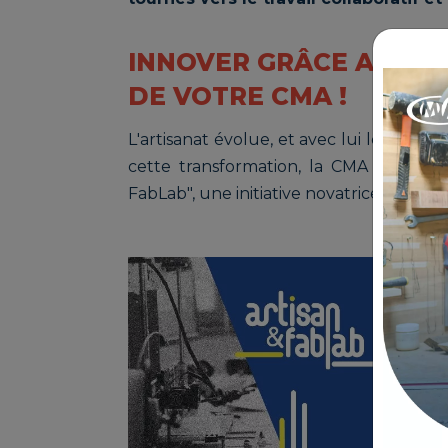
INNOVER GRÂCE AU PR
DE VOTRE CMA !
L'artisanat évolue, et avec lui les mé
cette transformation, la CMA PACA et
FabLab", une initiative novatrice qui redé
Le pr
repré
pour 
de mo
en pr
tradit
aux p