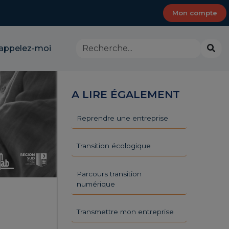
Mon compte
Rechercher
Lanc
appelez-moi
dans
la
le
rech
site
-
A LIRE ÉGALEMENT
CMA
Provence-
Alpes-
Reprendre une entreprise
Côte
d'Azur
Transition écologique
Parcours transition
numérique
Transmettre mon entreprise