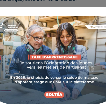
OGRAMME ARTISAN & FABLAB
thodes de production et de création. Pour accompagner
 la Région Sud ont lancé le programme "Artisan et
finit l'artisanat de demain.
ogramme "Artisan et FabLab"
sente une opportunité unique
les artisans de la région PACA
derniser leurs pratiques tout
éservant leur savoir-faire
ionnel. Cette initiative permet
rofessionnels d'explorer de