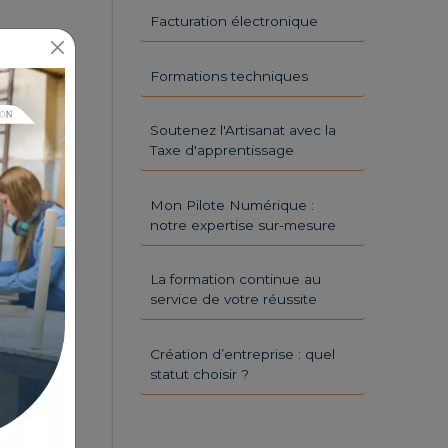
Facturation électronique
Formations techniques
Soutenez l'Artisanat avec la
Taxe d'apprentissage
Mon Pilote Numérique :
notre expertise sur-mesure
La formation continue au
service de votre réussite
Création d’entreprise : quel
statut choisir ?