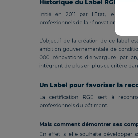
Historique du Label RGE et ses
Initié en 2011 par l’Etat, le Labe
professionnels de la rénovation énergét
L’objectif de la création de ce label 
ambition gouvernementale de conditionn
000 rénovations d’envergure par an, 
intègrent de plus en plus ce critère d
Un Label pour favoriser la r
La certification RGE sert à reconnaî
professionnels du bâtiment.
Mais comment démontrer ses comp
En effet, si elle souhaite développer s