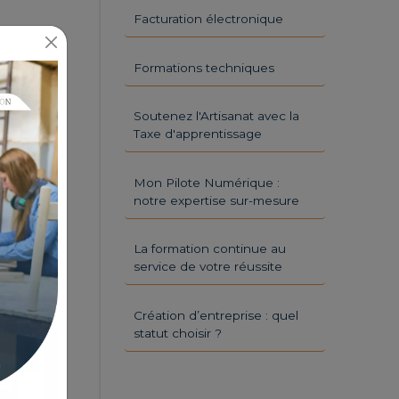
Facturation électronique
Formations techniques
Soutenez l'Artisanat avec la
Taxe d'apprentissage
Mon Pilote Numérique :
notre expertise sur-mesure
La formation continue au
service de votre réussite
Création d’entreprise : quel
statut choisir ?