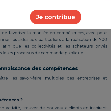
 objectifs long terme
l RGE permet d'instaurer un gage de qualité des
Je contribue
ique.
est de favoriser la montée en compétences, avec pour
er les aides aux particuliers à la réalisation de 700
afin que les collectivités et les acheteurs privés
ans leurs processus de commande publique.
econnaissance des compétences
tre les savoir-faire multiples des entreprises et
étences ?
on activité, trouver de nouveaux clients en inspirant