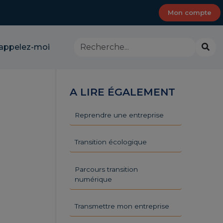
Mon compte
Rechercher
Lanc
appelez-moi
dans
la
le
rech
site
-
A LIRE ÉGALEMENT
CMA
Provence-
Alpes-
Reprendre une entreprise
Côte
d'Azur
Transition écologique
Parcours transition
numérique
Transmettre mon entreprise