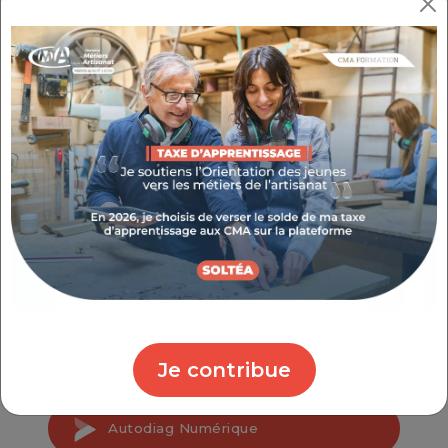
en place jusqu'à la formation, la CMA est à
vos côtés.
Artisans, découvrez tout un programme pour
vous accompagner dans votre transition
numérique et développer votre entreprise.
Profitez d’un dispositif d’accompagnement
pour vous aider à passer le cap ou à aller
encore plus loin dans vos usages du
numérique à travers 4 actions : l’autodiag
numérique, le Déclic numérique,
Artisan&FabLab ou encore la communauté de
l’Artisan Connecté.
Je contribue
Autodiag Numérique