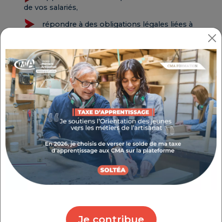
de vos salariés,
répondre à des obligations légales liées à
votre profession.
Votre objectif
Exercez-vous pour améliorer vos gestes, gagner en
aisance et en précision.
Les formations métiers sont dispensées sur certains
centres CMA Formation, selon leurs spécificités.
N’hésitez pas à nous contacter si vous recherchez
une formation non listée.
Nous couvrons une large gamme de métiers :
coiffure, esthétique (modelages, prothésie
ongulaire…), soudure, décoration, télépilotage de
Je contribue
drône, automobile, pâtisserie etc.