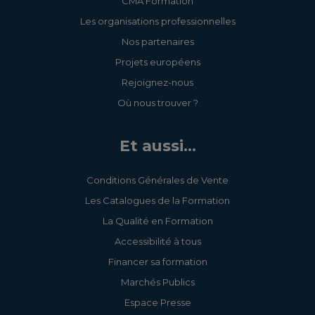
CMA Formation
Les organisations professionnelles
3.5.4 - Initiez-vous à la
Nos partenaires
technique d'épilation au fil
Projets européens
Rejoignez-nous
3.5.52 - Améliorez votre
geste d'épilation au fil
Où nous trouver ?
3.5.131 - Lumière Pulsée
Et aussi...
Intense (IPL) : Mettez-vous
en conformité
Conditions Générales de Vente
Les Catalogues de la Formation
3.5.132 - LASER : Mettez-
La Qualité en Formation
vous en conformité
Accessibilité à tous
3.5.6 - Pratiquez
Financer sa formation
l'extension de cils semi-
Marchés Publics
permanente
Espace Presse