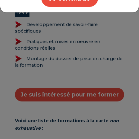
Les +
Développement de savoir-faire
spécifiques
Pratiques et mises en oeuvre en
conditions réelles
Montage du dossier de prise en charge de
la formation
Je suis intéressé pour me former
Voici une liste de formations à la carte
non
exhaustive
: