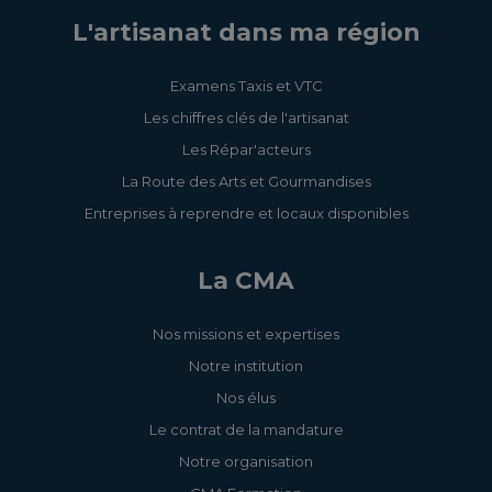
tube
3.5.143 - Montez,
L'artisanat dans ma région
3.5.129 - Les perruques
démontez, utilisez et réalisez
homme/femme
la vérification journalière des
Examens Taxis et VTC
échafaudages de pied - R408
Les chiffres clés de l'artisanat
3.5.23 - Maîtrisez la pose
Les Répar'acteurs
de prothèses ongulaires
La Route des Arts et Gourmandises
3.5.116 - Maîtrisez les
Entreprises à reprendre et locaux disponibles
techniques de Nail Art de
Noël
La CMA
3.5.8 - Initiez-vous au
Nos missions et expertises
maquillage permanent
Notre institution
Nos élus
3.5.117 - Maîtrisez les
Le contrat de la mandature
techniques du Brow Lift -
Sourcils et embellissement
Notre organisation
du regard