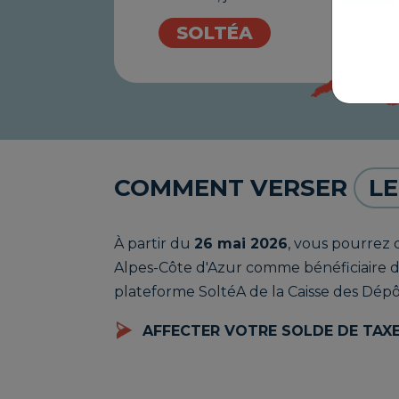
SOLTÉA
COMMENT VERSER
LE
À partir du
26 mai 2026
, vous pourrez 
Alpes-Côte d'Azur comme bénéficiaire du
plateforme SoltéA de la Caisse des Dépô
AFFECTER VOTRE SOLDE DE TAXE 