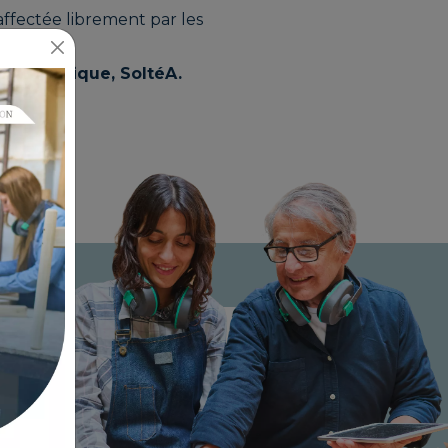
ffectée librement par les
 et publique, SoltéA.
e.