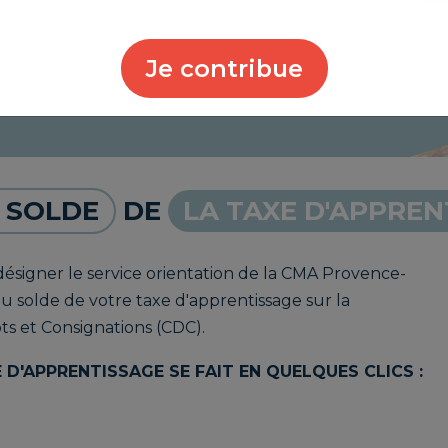
Je contribue
 SOLDE
DE
LA TAXE D'APPREN
désigner le service orientation de la CMA Provence-
 solde de votre taxe d'apprentissage sur la
ts et Consignations (CDC).
D'APPRENTISSAGE SE FAIT EN QUELQUES CLICS :