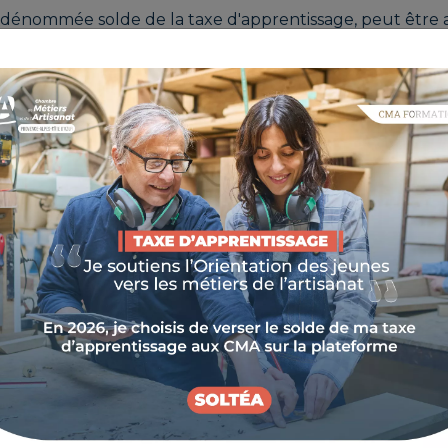
, dénommée solde de la taxe d'apprentissage, peut être a
entreprises aux établissements habilités à la percevoir.
 en se connectant à une plate-forme dédiée, unique
RENTISSAGE
nes vers les métiers de l'artisanat
solde de ma taxe d'apprentissage aux CMA sur la plateform