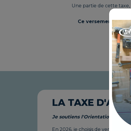
Une partie de cette taxe
Ce versement se fait
LA TAXE D'APP
Je soutiens l'Orientation des jeu
En 2026, je choisis de verser le 