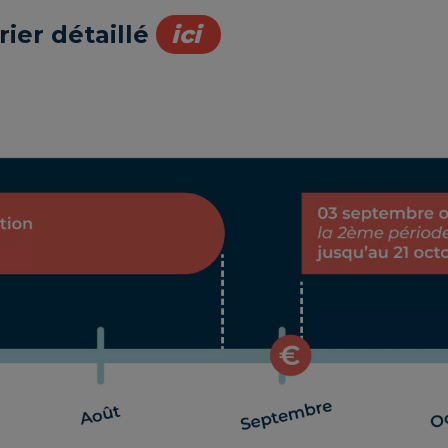
rier détaillé
ici