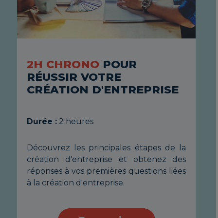
2H CHRONO
POUR
T
RÉUSSIR VOTRE
I
CRÉATION D'ENTREPRISE
D
Durée :
2 heures
Du
te
Découvrez les principales étapes de la
Bé
os
création d'entreprise et obtenez des
av
un
réponses à vos premières questions liées
d'e
sé
à la création d'entreprise.
fai