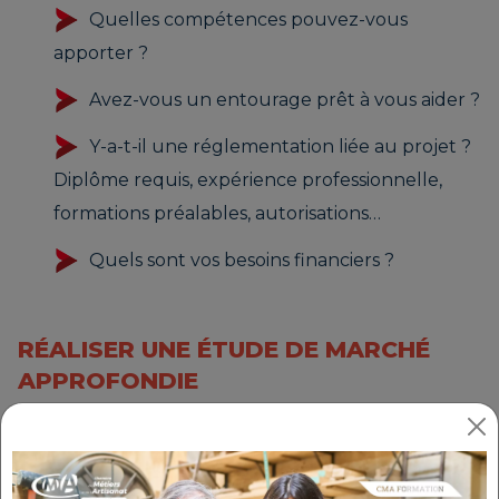
Quelles compétences pouvez-vous
apporter ?
Avez-vous un entourage prêt à vous aider ?
Y-a-t-il une réglementation liée au projet ?
Diplôme requis, expérience professionnelle,
formations préalables, autorisations…
Quels sont vos besoins financiers ?
RÉALISER UNE ÉTUDE DE MARCHÉ
APPROFONDIE
Après avoir mûri votre projet et vérifié qu'il soit
cohérent avec vos situations personnelles et
professionnelles vient la phase de test et de