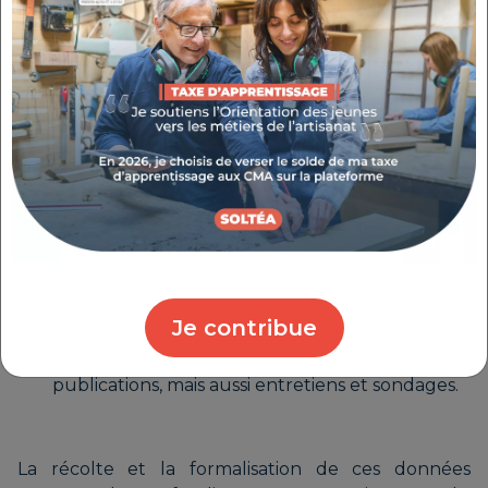
validation.
L'étude de marché permet de prendre des
décisions éclairées.
Elle comprend :
L'analyse de la concurrence et des
tendances du marché
L'identification de la clientèle cible et de ses
besoins
La collecte de données statistiques, à partir
Je contribue
de différentes sources : rapports de recherches,
publications, mais aussi entretiens et sondages.
La récolte et la formalisation de ces données